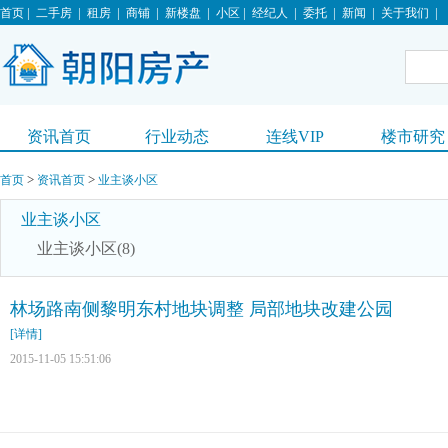
|
|
|
|
|
|
|
|
|
|
首页
二手房
租房
商铺
新楼盘
小区
经纪人
委托
新闻
关于我们
资讯首页
行业动态
连线VIP
楼市研究
>
>
首页
资讯首页
业主谈小区
业主谈小区
业主谈小区(8)
林场路南侧黎明东村地块调整 局部地块改建公园
[详情]
2015-11-05 15:51:06