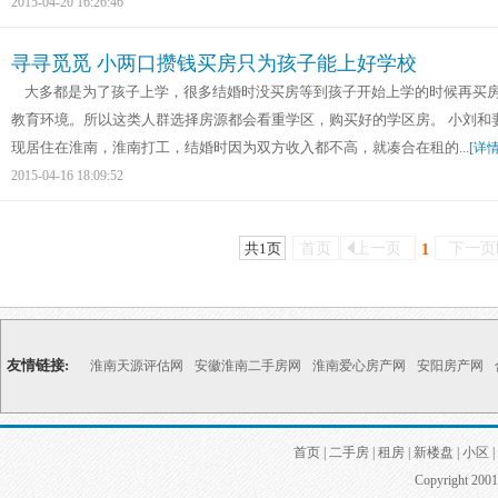
2015-04-20 16:26:46
寻寻觅觅 小两口攒钱买房只为孩子能上好学校
大多都是为了孩子上学，很多结婚时没买房等到孩子开始上学的时候再买房
教育环境。所以这类人群选择房源都会看重学区，购买好的学区房。 小刘和
现居住在淮南，淮南打工，结婚时因为双方收入都不高，就凑合在租的...
[详情
2015-04-16 18:09:52
共1页
首页
上一页
下一页
1
友情链接:
淮南天源评估网
安徽淮南二手房网
淮南爱心房产网
安阳房产网
首页
|
二手房
|
租房
|
新楼盘
|
小区
|
Copyright 2001