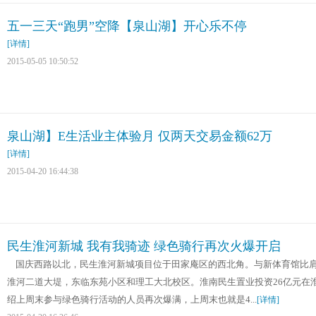
五一三天“跑男”空降【泉山湖】开心乐不停
[详情]
2015-05-05 10:50:52
泉山湖】E生活业主体验月 仅两天交易金额62万
[详情]
2015-04-20 16:44:38
民生淮河新城 我有我骑迹 绿色骑行再次火爆开启
国庆西路以北，民生淮河新城项目位于田家庵区的西北角。与新体育馆比肩
淮河二道大堤，东临东苑小区和理工大北校区。淮南民生置业投资26亿元在
绍上周末参与绿色骑行活动的人员再次爆满，上周末也就是4...
[详情]