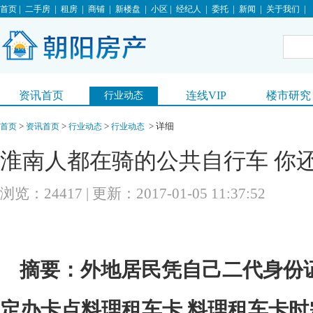
|
|
|
|
|
|
|
|
|
|
首页
二手房
租房
商铺
新楼盘
小区
经纪人
委托
新闻
关于我们
资讯首页
连线VIP
楼市研究
行业动态
>
>
>
> 详细
首页
资讯首页
行业动态
行业动态
淮南人都在骑的公共自行车 你
浏览：24417 | 更新：2017-01-05 11:37:52
摘要：外地居民凭自己二代身份
定办卡点料理租车卡,料理租车卡时