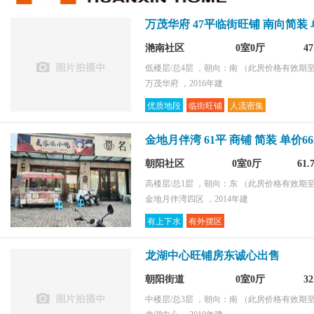
环境好
万茂华府 47平临街旺铺 南向简装 单
采光好
配套齐全
滟南社区
0室0厅
4
购物便捷
低楼层/总4层 ，朝向：南
（此房价格有效期至2
万茂华府 ，2016年建
优质地段
临街旺铺
人流密集
金地月伴湾 61平 商铺 简装 单价6
朝阳社区
0室0厅
61
高楼层/总1层 ，朝向：东
（此房价格有效期至2
金地月伴湾四区 ，2014年建
有上下水
有外摆区
龙湖中心旺铺房东诚心出售
朝阳街道
0室0厅
3
中楼层/总3层 ，朝向：南
（此房价格有效期至2