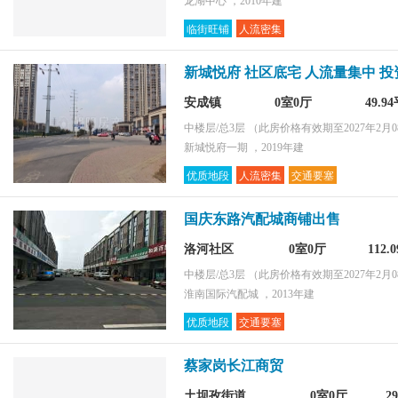
龙湖中心 ，2010年建
临街旺铺
人流密集
新城悦府 社区底宅 人流量集中 
安成镇
0室0厅
49.9
中楼层/总3层
（此房价格有效期至2027年2月0
新城悦府一期 ，2019年建
优质地段
人流密集
交通要塞
国庆东路汽配城商铺出售
洛河社区
0室0厅
112.
中楼层/总3层
（此房价格有效期至2027年2月0
淮南国际汽配城 ，2013年建
优质地段
交通要塞
蔡家岗长江商贸
土坝孜街道
0室0厅
2