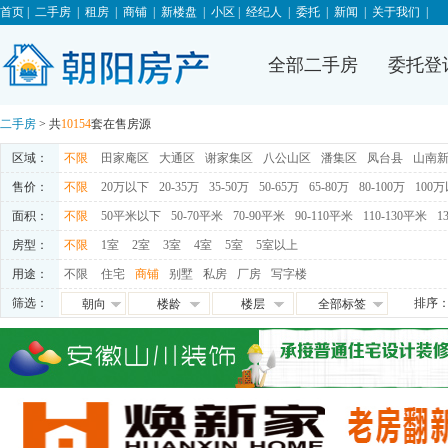
首页
|
二手房
|
租房
|
商铺
|
新楼盘
|
小区
|
经纪人
|
委托
|
新闻
|
关于我们
|
全部二手房
委托登
二手房
> 共
10154
套在售房源
区域：
不限
田家庵区
大通区
谢家集区
八公山区
潘集区
凤台县
山南
售价：
不限
20万以下
20-35万
35-50万
50-65万
65-80万
80-100万
100
面积：
不限
50平米以下
50-70平米
70-90平米
90-110平米
110-130平米
1
房型：
不限
1室
2室
3室
4室
5室
5室以上
用途：
不限
住宅
商铺
别墅
私房
厂房
写字楼
筛选：
排序
朝向
楼龄
楼层
全部标签
朝东
0-5年
高层
免税
朝西
5-10年
中层
满五唯一
朝南
10-15年
低层
交通便利
朝北
15-20年
地下室
学区房
满两年
随时看房
独家房源