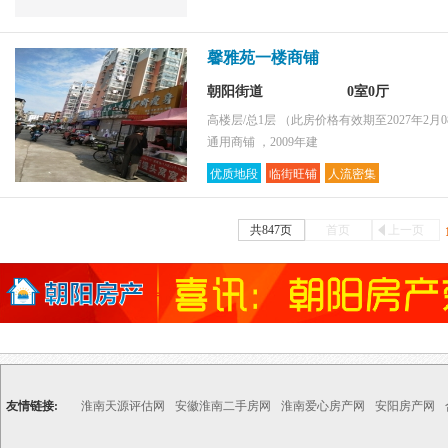
馨雅苑一楼商铺
朝阳街道
0室0厅
高楼层/总1层
（此房价格有效期至2027年2月0
通用商铺 ，2009年建
优质地段
临街旺铺
人流密集
共847页
首页
上一页
友情链接:
淮南天源评估网
安徽淮南二手房网
淮南爱心房产网
安阳房产网