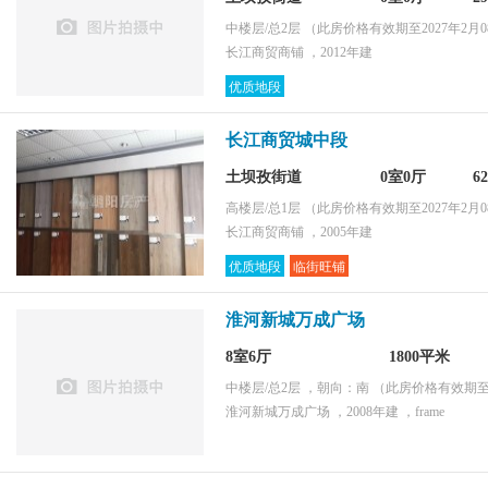
中楼层/总2层
（此房价格有效期至2027年2月0
长江商贸商铺 ，2012年建
优质地段
长江商贸城中段
土坝孜街道
0室0厅
6
高楼层/总1层
（此房价格有效期至2027年2月0
长江商贸商铺 ，2005年建
优质地段
临街旺铺
淮河新城万成广场
8室6厅
1800平米
中楼层/总2层 ，朝向：南
（此房价格有效期至2
淮河新城万成广场 ，2008年建 ，frame