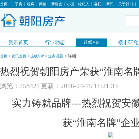
|
|
|
|
|
|
|
|
|
|
首页
二手房
租房
商铺
新楼盘
小区
经纪人
委托
新闻
关于我们
资讯首页
行业动态
楼市研究
连线VIP
>
>
>
> 详细
首页
资讯首页
连线VIP
焦点话题
热烈祝贺朝阳房产荣获“淮南名
浏览：75842 | 更新：2016-04-15 11:21:33
实力铸就品牌---热烈祝贺安
获“淮南名牌”企