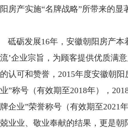
阳房产实施“名牌战略”所带来的显
砥砺发展16年，安徽朝阳房产本
流’企业宗旨，为顾客提供优质满
的认可和赞誉，2015年度安徽朝阳
业”称号（有效期至2018年），20
牌企业”荣誉称号（有效期至2021
兢业业、敬业奉献的结果，更是朝