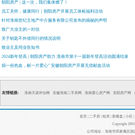
朝阳房产 | 这一次，我们集体燃了！
员工关怀，健康同行｜朝阳房产开展员工体检福利活动
针对淮南世纪主地产中介服务有限公司发布的揭秘的声明
致广大业主的一封信
关于钥匙不外借同行的情况说明
致业主及同业告知书
2024新年登高 | 朝阳房产助力 淮南市第十一届新年登高活动圆满结束
捐一份热血，献一片爱心” 安徽朝阳房产开展无偿献血活动
友情链接:
淮南天源评估网
安徽淮南二手房网
淮南爱心房产网
安阳房产网
首页
|
二手房
|
租房
|
新楼盘
|
小区
|
Copyright 2001
公司地址：淮南市田家庵区国庆中路