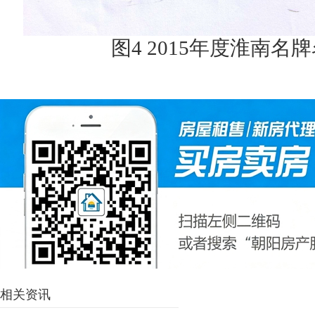
图4 2015年度淮南名
相关资讯