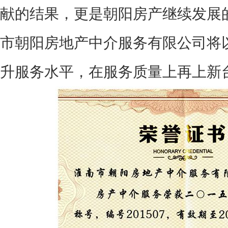
献的结果，更是朝阳房产继续发展
市朝阳房地产中介服务有限公司将
升服务水平，在服务质量上再上新