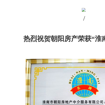
热烈祝贺朝阳房产荣获“淮南