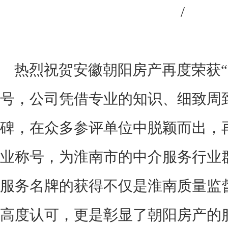
热烈祝贺安徽朝阳房产再度荣获“
号，公司凭借专业的知识、细致周
碑，在众多参评单位中脱颖而出，
业称号，为淮南市的中介服务行业
服务名牌的获得不仅是淮南质量监
高度认可，更是彰显了朝阳房产的