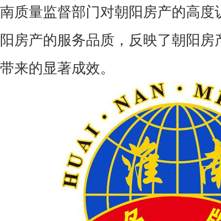
南质量监督部门对朝阳房产的高度
阳房产的服务品质，反映了朝阳房产
带来的显著成效。