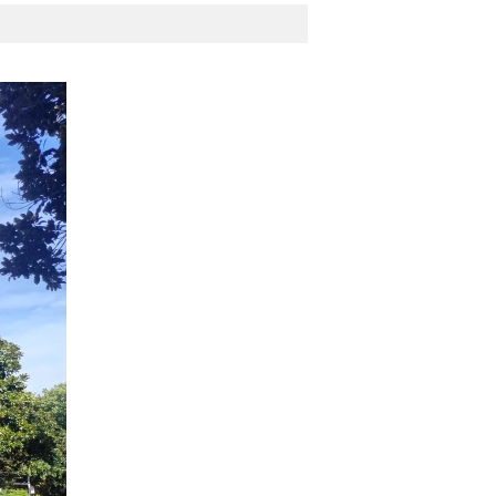
南
16平|0室|
12万
...
车库诚心出售
赵翠平
从业带看:
814套
17755481795
571套
98035