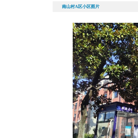
南山村A区小区图片
125平|3室|南
58万
75
南山村A区三室两厅两卫
南山村
精...
孙红艳
从业带看:
1066套
15395475181
161平|4室|南
65万
98
南山村A区 161平 精...
南山村A
魏丽
李多军
从业带看:
834套
从业带看:
5
18055461205
1339954