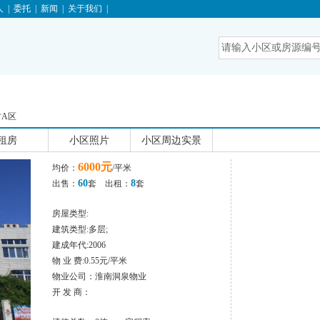
人
|
委托
|
新闻
|
关于我们
|
A区
租房
小区照片
小区周边实景
6000元
均价：
/平米
60
8
出售：
套 出租：
套
房屋类型:
建筑类型:多层;
建成年代:2006
物 业 费:0.55元/平米
物业公司：淮南洞泉物业
开 发 商：