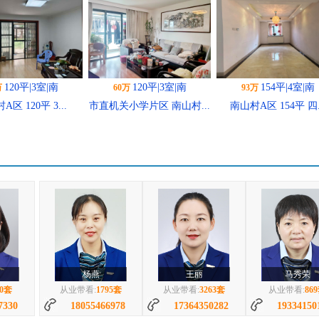
120平|3室|南
120平|3室|南
154平|4室|南
万
60万
93万
A区 120平 3...
市直机关小学片区 南山村...
南山村A区 154平 四.
103平|3室|南
102平|3室|南
75万
50万
85
南山村A区三室两厅精装
南山村A区中等装修三室
南山村A
吉...
两...
杨燕
王丽
马秀荣
90套
从业带看:
1795套
从业带看:
3263套
从业带看:
86
7330
18055466978
17364350282
19334150