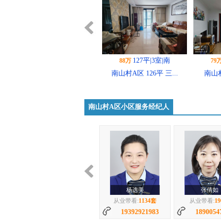
127平|3室|南
88万
79
南山村A区 126平 三...
南山村
南山村A区小区服务经纪人
120平|3室|南
79万
南山村A区 120平 精...
杨选美
张倩如
从业带看:
1134套
从业带看:
1
19392921983
1890054