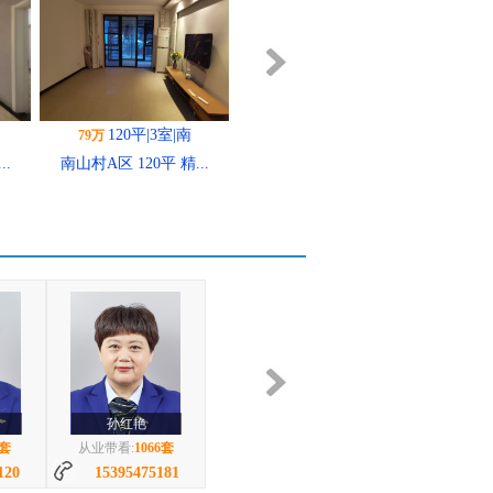
..
125平|3室|南
万
区 125平 精...
9套
120