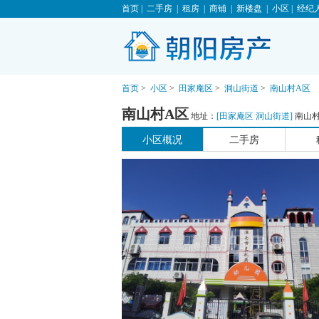
首页
|
二手房
|
租房
|
商铺
|
新楼盘
|
小区
|
经纪
首页
>
小区
>
田家庵区
>
洞山街道
>
南山村A区
南山村A区
地址：
[
田家庵区
洞山街道
]
南山村
小区概况
二手房