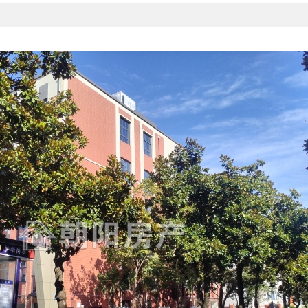
109平|3室|南
144平|4室|南
161平|4室|
万
59万
120万
A区三室两厅简装
南山村A区 144平 精...
南山村A区 160平 四
吉...
丁素梅
程李
平云
从业带看:
0套
从业带看:
129套
从业带看:
2168套
18055482590
18955426632
18955492146
127平|3室|南
万
区 126平 三...
宗萍
王建芹
何勇芳
29套
从业带看:
2955套
从业带看:
1491套
从业带看:
1
8777
18130183656
17755498852
199554