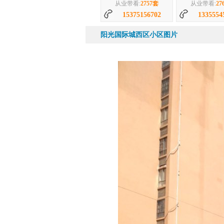
从业带看:
2764套
从业带看:
13355545808
1811951
阳光国际城西区小区图片
94平|3室|南
65万
35
阳光国际城西区 93平 ...
阳光国
李海燕
王侠
从业带看:
1493套
从业带看:
14
18055466515
1815545
常林霞
平苏莉
从业带看:
1863套
从业带看:
35
15375156732
1815541