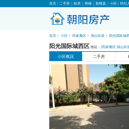
首页
|
二手房
|
租房
|
商铺
|
新楼盘
|
小区
|
经纪
首页
>
小区
>
田家庵区
>
洞山街道
>
阳光国际城
阳光国际城西区
地址：
[
田家庵区
洞山街
小区概况
二手房