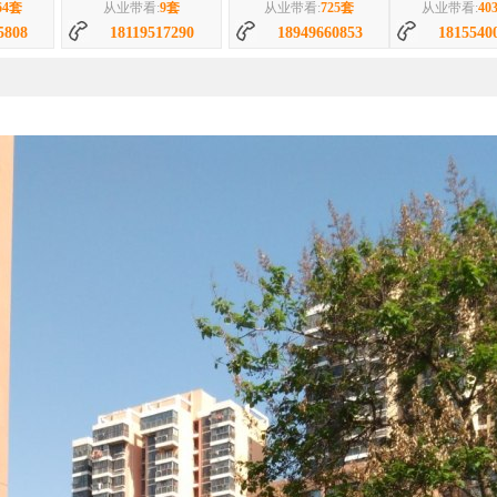
9套
从业带看:
725套
从业带看:
4030套
从业带看:
124
7290
18949660853
18155400231
15551296
57平|1室|北
94平|2室|南
71平|2室|
万
58万
43.6万
际城一室一厅简装
阳光国际城西区2室精装出...
阳光国际城西区多层6楼
学...
刘玉环
赵秀婵
潘梅
28套
从业带看:
1787套
从业带看:
2140套
从业带看:
4
5398
18155436295
19955498061
181554
段海燕
85套
从业带看:
2757套
7072
15375156702