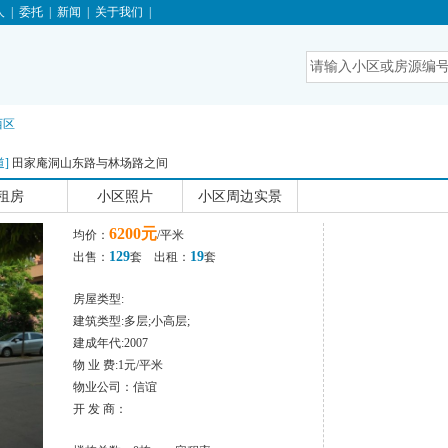
人
|
委托
|
新闻
|
关于我们
|
西区
道
]
田家庵洞山东路与林场路之间
租房
小区照片
小区周边实景
6200元
均价：
/平米
129
19
出售：
套 出租：
套
房屋类型:
建筑类型:多层;小高层;
建成年代:2007
物 业 费:1元/平米
物业公司：信谊
开 发 商：