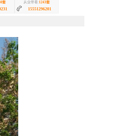
3套
从业带看:
1511套
201
18949669161
南
94平|2室|南
67万
精...
阳光国际城西区 93平 ...
潘艳平
23套
从业带看:
1896套
59852
17755460326