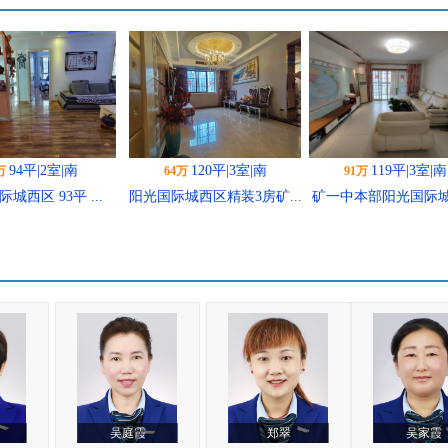
120平|3室|南
119平|3室|南
145平|3室|南
万
91万
105万
城西区精装3房矿...
矿一中本部阳光国际城西...
阳光国际城西区 145平.
80平|2室|南
71平|2室|南
73平|2室|南
万
45万
32万
际城西区矿一中学
阳光国际城西区 71平 ...
阳光国际城西区 73平 
区...
郑翠
吴家霞
程子豪