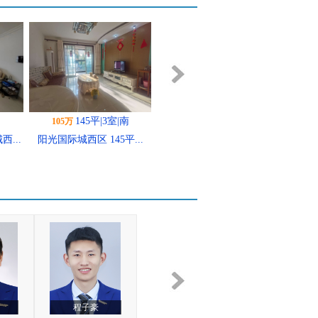
71平|2室|南
55万
..
阳光国际城西区 71平 ...
94平|3室|南
57万
...
阳光国际城西区学区未用
精...
康彩玲