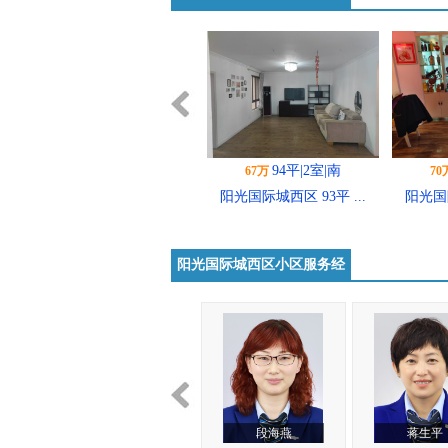
荐
94平|2室|南
70万
64
阳光国际城西区 93平 ...
阳光国际
阳光国际城西区小区服务经
纪人
52平|1室|南
29.8万
60
阳光国际城西区一室一厅
阳光国
普...
蒋生平
吴庭霞