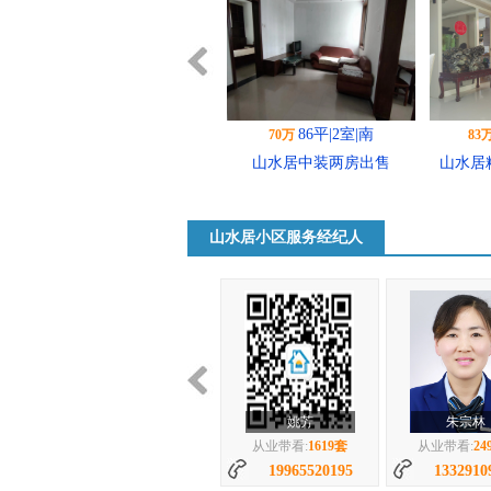
132平|3室|南
83万
61
山水居精装大三房四楼诚
山水居
心...
山水居小区服务经纪人
308平|4室|南
185万
11
山水居 308平 叠拼别...
山水居 
朱宗林
郭晓红
从业带看:
2496套
从业带看:
11
13329109628
1736434