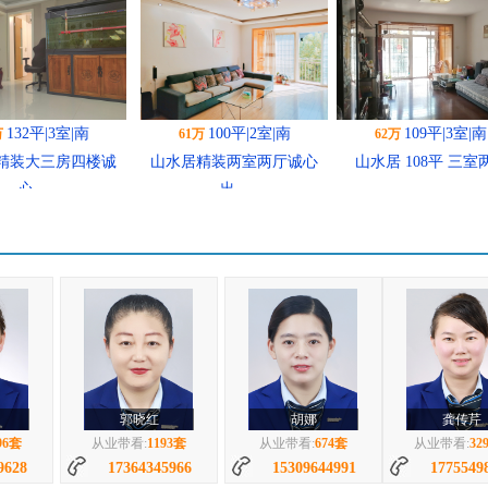
100平|2室|南
109平|3室|南
96平|2室|南
万
62万
65万
精装两室两厅诚心
山水居 108平 三室两...
山水居 95平 精装两室.
出...
128平|3室|南
139平|4室|南
106平|2室|
2万
44万
69万
128平 精装南...
山水居学区房精装修三室
山水居 可改3室！中层
两...
胡娜
龚传芹
曹士修
93套
从业带看:
674套
从业带看:
3293套
从业带看:
134
5966
15309644991
17755498862
18949660