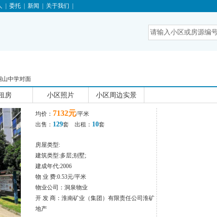
人
|
委托
|
新闻
|
关于我们
|
洞山中学对面
租房
小区照片
小区周边实景
7132元
均价：
/平米
129
10
出售：
套 出租：
套
房屋类型:
建筑类型:多层;别墅;
建成年代:2006
物 业 费:0.53元/平米
物业公司：洞泉物业
开 发 商：淮南矿业（集团）有限责任公司淮矿
地产