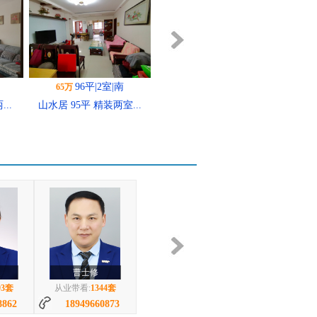
134平|3室|南
85万
..
山水居 133平 南向精...
南
95平|2室|南
58万
南...
山水居 94平 精装两室...
马秀荣
4套
从业带看:
869套
873
19334150120