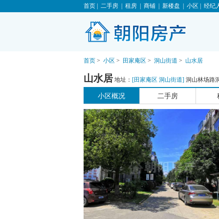
首页
|
二手房
|
租房
|
商铺
|
新楼盘
|
小区
|
经纪
首页
>
小区
>
田家庵区
>
洞山街道
>
山水居
山水居
地址：
[
田家庵区
洞山街道
]
洞山林场路
小区概况
二手房