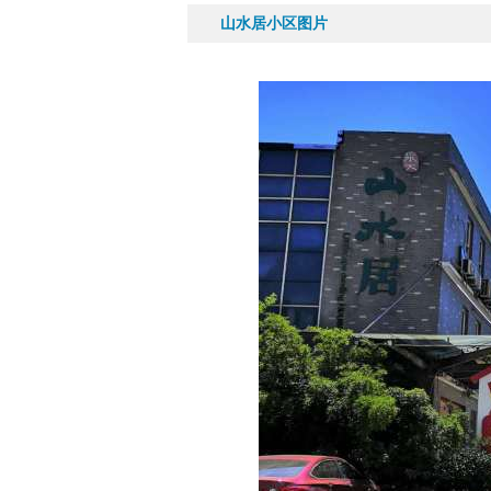
山水居小区图片
81平|2室|南
60万
84万
山水居 81平 精装两室...
山水居4
孙红艳
李多军
从业带看:
1071套
从业带看:
5
15395475181
1339954
王娟
闵辉
从业带看:
2195套
从业带看:
8
18009642611
1332928