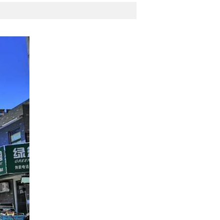
南
86平|2室|南
70万
...
山水居中装两房出售
赵翠平
757套
从业带看:
814套
56702
17755481795