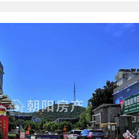
164平|4室|南北
125平|3室|南
102平|2室|
103万
85万
室2厅简装吉房出...
山水居精装三室2厅 出售...
山水居 精装 3室2厅 
刘玉环
平苏莉
段海燕
29套
从业带看:
1787套
从业带看:
3585套
从业带看:
2
8777
18155436295
18155417072
153751
姚芳
47套
从业带看:
1619套
5306
19965520195