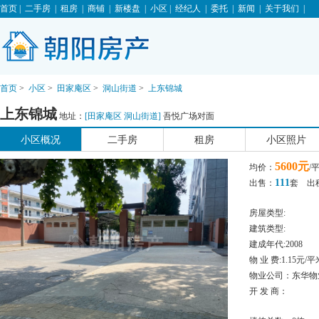
首页
|
二手房
|
租房
|
商铺
|
新楼盘
|
小区
|
经纪人
|
委托
|
新闻
|
关于我们
|
首页
>
小区
>
田家庵区
>
洞山街道
>
上东锦城
上东锦城
地址：
[
田家庵区
洞山街道
]
吾悦广场对面
小区概况
二手房
租房
小区照片
5600元
均价：
/
111
出售：
套 出
房屋类型:
建筑类型:
建成年代:2008
物 业 费:1.15元/平
物业公司：东华物
开 发 商：