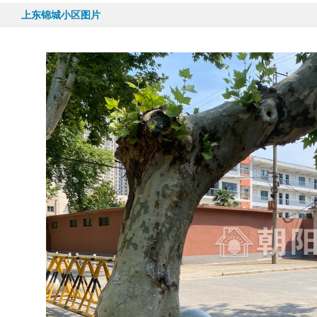
上东锦城小区图片
87平|2室|南
76平|2室|西
62万
44万
上东锦城 86平 精装两...
上东锦城 普装两室 楼层...
上东
赵秀婵
苏桂凤
戎梅
从业带看:
2140套
从业带看:
1710套
从业带看:
477套
19955498061
18155481851
1806300100
陈静
王传海
陈怀萍
从业带看:
2022套
从业带看:
2277套
从业带看:
1042套
18155481695
18130196857
1777522982