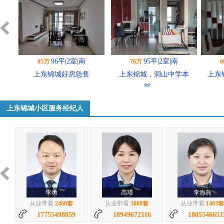
96平|2室|南
95平|2室|南
85万
76万
上东锦城好房急售
上东锦城，洞山中学本
上东锦
部，...
上东锦城小区服务经纪人
96平|2室|南
159平|3室|南
62万
76万
上东锦城 95平 精装两...
上东锦城小区环境好楼层好
上东
李勇
高瑾
李海燕
从业带看:
2460套
从业带看:
3088套
从业带看:
1493套
17755498859
18949672116
1805546651