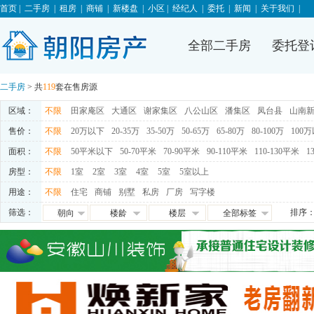
首页
|
二手房
|
租房
|
商铺
|
新楼盘
|
小区
|
经纪人
|
委托
|
新闻
|
关于我们
|
全部二手房
委托登
二手房
> 共
119
套在售房源
区域：
不限
田家庵区
大通区
谢家集区
八公山区
潘集区
凤台县
山南
售价：
不限
20万以下
20-35万
35-50万
50-65万
65-80万
80-100万
100
面积：
不限
50平米以下
50-70平米
70-90平米
90-110平米
110-130平米
1
房型：
不限
1室
2室
3室
4室
5室
5室以上
用途：
不限
住宅
商铺
别墅
私房
厂房
写字楼
筛选：
排序
朝向
楼龄
楼层
全部标签
朝东
0-5年
高层
免税
朝西
5-10年
中层
满五唯一
朝南
10-15年
低层
交通便利
朝北
15-20年
地下室
学区房
满两年
随时看房
独家房源