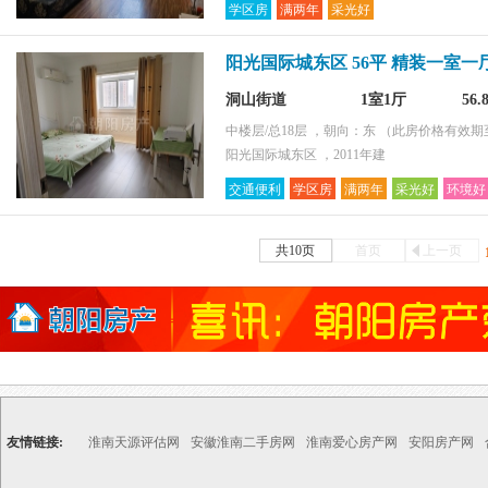
学区房
满两年
采光好
阳光国际城东区 56平 精装一室一
洞山街道
1室1厅
56
中楼层/总18层 ，朝向：东
（此房价格有效期至2
阳光国际城东区 ，2011年建
交通便利
学区房
满两年
采光好
环境好
共10页
首页
上一页
友情链接:
淮南天源评估网
安徽淮南二手房网
淮南爱心房产网
安阳房产网