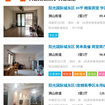
环境好
阳光国际城东区 89平 精装两室 学区
采光好
配套齐全
洞山街道
2室2厅
89
购物便捷
高楼层/总9层 ，朝向：南
（此房价格有效期至2
阳光国际城东区 ，2011年建
学区房
阳光国际城东区 简单装修 两室两
洞山街道
3室1厅
90
高楼层/总25层 ，朝向：南
（此房价格有效期至2
阳光国际城东区 ，2011年建
交通便利
学区房
随时看房
采光好
环境
阳光国际城东区3室精装學区未用
洞山街道
3室2厅
12
中楼层/总12层 ，朝向：南
（此房价格有效期至2