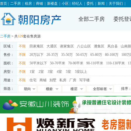
首页
|
二手房
|
租房
|
商铺
|
新楼盘
|
小区
|
经纪人
|
委托
|
新闻
|
关于我们
|
全部二手房
委托登
二手房
> 共
129
套在售房源
区域：
不限
田家庵区
大通区
谢家集区
八公山区
潘集区
凤台县
山南
售价：
不限
20万以下
20-35万
35-50万
50-65万
65-80万
80-100万
100
面积：
不限
50平米以下
50-70平米
70-90平米
90-110平米
110-130平米
1
房型：
不限
1室
2室
3室
4室
5室
5室以上
用途：
不限
住宅
商铺
别墅
私房
厂房
写字楼
筛选：
排序
朝向
楼龄
楼层
全部标签
朝东
0-5年
高层
免税
朝西
5-10年
中层
满五唯一
朝南
10-15年
低层
交通便利
朝北
15-20年
地下室
学区房
满两年
随时看房
独家房源