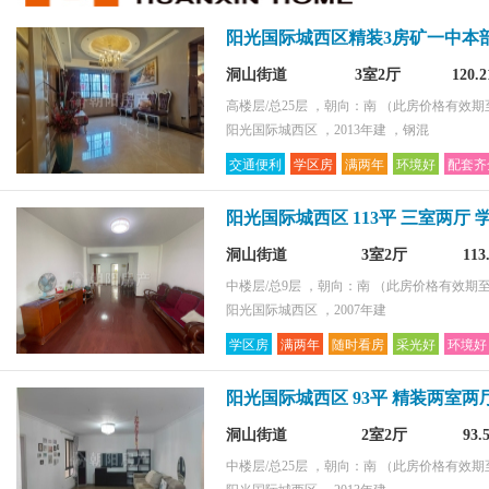
环境好
阳光国际城西区精装3房矿一中本
采光好
配套齐全
洞山街道
3室2厅
120.
购物便捷
高楼层/总25层 ，朝向：南
（此房价格有效期至2
阳光国际城西区 ，2013年建 ，钢混
交通便利
学区房
满两年
环境好
配套齐
阳光国际城西区 113平 三室两厅 
洞山街道
3室2厅
11
中楼层/总9层 ，朝向：南
（此房价格有效期至2
阳光国际城西区 ，2007年建
学区房
满两年
随时看房
采光好
环境好
阳光国际城西区 93平 精装两室两
洞山街道
2室2厅
93
中楼层/总25层 ，朝向：南
（此房价格有效期至2