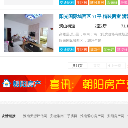
交通便利
学区房
随时看房
采光好
环境
阳光国际城西区 71平 精装两室 
洞山街道
2室2厅
71
高楼层/总6层 ，朝向：南
（此房价格有效期至2
阳光国际城西区 ，2007年建
交通便利
学区房
满两年
采光好
环境好
共11页
首页
上一页
友情链接:
淮南天源评估网
安徽淮南二手房网
淮南爱心房产网
安阳房产网