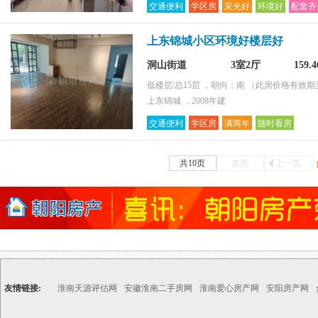
交通便利
学区房
采光好
环境好
配套齐
上东锦城小区环境好楼层好
洞山街道
3室2厅
159.
低楼层/总15层 ，朝向：南
（此房价格有效期至2
上东锦城 ，2008年建
交通便利
学区房
满两年
随时看房
共10页
首页
上一页
友情链接:
淮南天源评估网
安徽淮南二手房网
淮南爱心房产网
安阳房产网