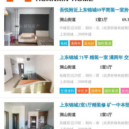
环境好
吾悦附近上东锦城69平简装一室
采光好
配套齐全
洞山街道
1室1厅
69
购物便捷
中楼层/总20层 ，朝向：北
（此房价格有效期至2
上东锦城 ，2008年建
免税
满两年
采光好
随时看房
上东锦城 71平 精装一室 满两年 
洞山街道
1室1厅
低楼层/总20层 ，朝向：西
（此房价格有效期至2
上东锦城 ，2008年建
交通便利
学区房
满两年
随时看房
采光
上东锦城2室1厅精装修 矿一中本
洞山街道
1室1厅
高楼层/总19层 ，朝向：南
（此房价格有效期至2