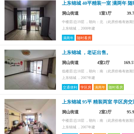
上东锦城 40平精装一室 满两年 
洞山街道
1室1厅
39
中楼层/总19层 ，朝向：北
（此房价格有效期至2
上东锦城 ，2008年建
满两年
随时看房
上东锦城 ，老证出售。
洞山街道
4室2厅
169.
低楼层/总18层 ，朝向：南
（此房价格有效期至2
上东锦城 ，2007年建
交通便利
学区房
满两年
随时看房
上东锦城 95平 精装两室 学区房
洞山街道
2室2厅
95
中楼层/总18层 ，朝向：南
（此房价格有效期至2
上东锦城 ，2007年建