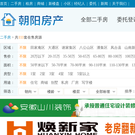
首页
|
二手房
|
租房
|
商铺
|
新楼盘
|
小区
|
经纪人
|
委托
|
新闻
|
关于我们
|
全部二手房
委托登
二手房
> 共
111
套在售房源
区域：
不限
田家庵区
大通区
谢家集区
八公山区
潘集区
凤台县
山南
售价：
不限
20万以下
20-35万
35-50万
50-65万
65-80万
80-100万
100
面积：
不限
50平米以下
50-70平米
70-90平米
90-110平米
110-130平米
1
房型：
不限
1室
2室
3室
4室
5室
5室以上
用途：
不限
住宅
商铺
别墅
私房
厂房
写字楼
筛选：
排序
朝向
楼龄
楼层
全部标签
朝东
0-5年
高层
免税
朝西
5-10年
中层
满五唯一
朝南
10-15年
低层
交通便利
朝北
15-20年
地下室
学区房
满两年
随时看房
独家房源