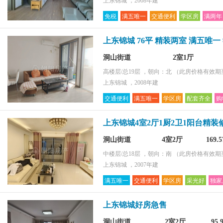
上东锦城 ，2008年建
免税
满五唯一
交通便利
学区房
满两年
上东锦城 76平 精装两室 满五唯
洞山街道
2室1厅
高楼层/总19层 ，朝向：北
（此房价格有效期至2
上东锦城 ，2008年建
交通便利
满五唯一
学区房
配套齐全
购
上东锦城4室2厅1厨2卫1阳台精装
洞山街道
4室2厅
169.
中楼层/总18层 ，朝向：南
（此房价格有效期至2
上东锦城 ，2007年建
满五唯一
交通便利
学区房
采光好
独家
上东锦城好房急售
洞山街道
2室2厅
95