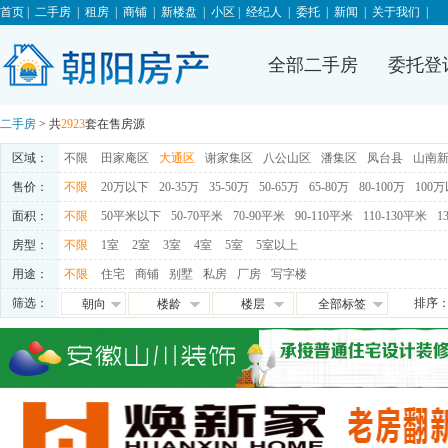
首页
|
二手房
|
租房
|
商铺
|
新楼盘
|
小区
|
经纪人
|
委托
|
新闻
|
关于我们
|
全部二手房
委托登
二手房
> 共
2923
套在售房源
区域：
不限
田家庵区
大通区
谢家集区
八公山区
潘集区
凤台县
山南
售价：
不限
20万以下
20-35万
35-50万
50-65万
65-80万
80-100万
100
面积：
不限
50平米以下
50-70平米
70-90平米
90-110平米
110-130平米
1
房型：
不限
1室
2室
3室
4室
5室
5室以上
用途：
不限
住宅
商铺
别墅
私房
厂房
写字楼
筛选：
排序
朝向
楼龄
楼层
全部标签
朝东
0-5年
高层
免税
朝西
5-10年
中层
满五唯一
朝南
10-15年
低层
交通便利
朝北
15-20年
地下室
学区房
满两年
随时看房
独家房源