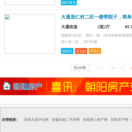
随时看房
大通居仁村二区一楼带院子，简单
大通街道
2室2厅
89
低楼层/总6层 ，朝向：南
（此房价格有效期至2
居仁村二区 ，2007年建
满两年
采光好
环境好
共244页
首页
上一页
友情链接:
淮南天源评估网
安徽淮南二手房网
淮南爱心房产网
安阳房产网