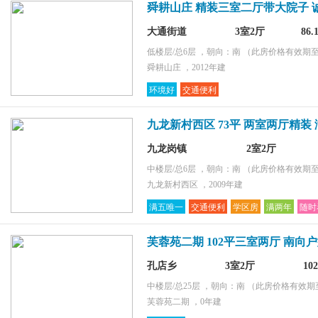
舜耕山庄 精装三室二厅带大院子 
大通街道
3室2厅
86
低楼层/总6层 ，朝向：南
（此房价格有效期至2
舜耕山庄 ，2012年建
环境好
交通便利
九龙新村西区 73平 两室两厅精装
九龙岗镇
2室2厅
中楼层/总6层 ，朝向：南
（此房价格有效期至2
九龙新村西区 ，2009年建
满五唯一
交通便利
学区房
满两年
随时
芙蓉苑二期 102平三室两厅 南向
孔店乡
3室2厅
10
中楼层/总25层 ，朝向：南
（此房价格有效期至2
芙蓉苑二期 ，0年建