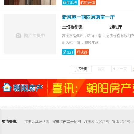
优质地段
临街旺铺
新风苑一期四层两室一厅
土坝孜街道
2室1厅
高楼层/总5层 ，朝向：南
（此房价格有效期至2
新风苑一期 ，1901年建
采光好
环境好
共229页
首页
上一页
友情链接:
淮南天源评估网
安徽淮南二手房网
淮南爱心房产网
安阳房产网