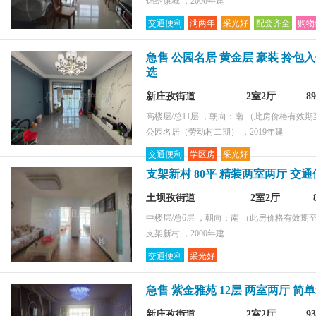
锦绣康城 ，2006年建
交通便利
满两年
采光好
配套齐全
购物
急售 公园名居 黄金层 豪装 拎包入
选
新庄孜街道
2室2厅
8
高楼层/总11层 ，朝向：南
（此房价格有效期至2
公园名居（劳动村二期） ，2019年建
交通便利
学区房
采光好
支架新村 80平 精装两室两厅 交通
土坝孜街道
2室2厅
中楼层/总6层 ，朝向：南
（此房价格有效期至2
支架新村 ，2000年建
交通便利
采光好
急售 紫金雅苑 12层 两室两厅 简单
新庄孜街道
2室2厅
9