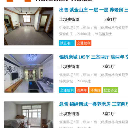
环境好
出售 紫金山庄 一层 一层 养老房 
采光好
配套齐全
土坝孜街道
3室1厅
购物便捷
中楼层/总2层 ，朝向：南
（此房价格有效期至2
紫金山庄 ，2016年建 ，钢筋混凝土
满五唯一
交通便利
锦绣康城 105平 三室两厅 满两年
土坝孜街道
3室2厅
低楼层/总6层 ，朝向：南
（此房价格有效期至2
锦绣康城 ，2006年建
交通便利
满两年
环境好
配套齐全
急售 锦绣康城一楼养老房 三室两厅
土坝孜街道
3室2厅
低楼层/总6层 ，朝向：南
（此房价格有效期至2