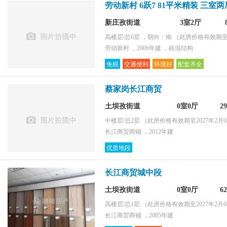
劳动新村 6跃7 81平米精装 三室
新庄孜街道
3室2厅
高楼层/总6层 ，朝向：南
（此房价格有效期至2
劳动新村 ，2006年建 ，砖混结构
免税
交通便利
环境好
配套齐全
蔡家岗长江商贸
土坝孜街道
0室0厅
2
中楼层/总2层
（此房价格有效期至2027年2月0
长江商贸商铺 ，2012年建
优质地段
长江商贸城中段
土坝孜街道
0室0厅
6
高楼层/总1层
（此房价格有效期至2027年2月0
长江商贸商铺 ，2005年建