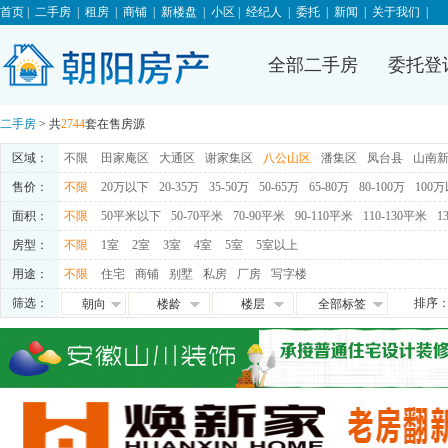
首页
|
二手房
|
租房
|
商铺
|
新楼盘
|
小区
|
经纪人
|
委托
|
新闻
|
关于我们
|
全部二手房
委托登
二手房
> 共
2744
套在售房源
区域：
不限
田家庵区
大通区
谢家集区
八公山区
潘集区
凤台县
山南
售价：
不限
20万以下
20-35万
35-50万
50-65万
65-80万
80-100万
100
面积：
不限
50平米以下
50-70平米
70-90平米
90-110平米
110-130平米
1
房型：
不限
1室
2室
3室
4室
5室
5室以上
用途：
不限
住宅
商铺
别墅
私房
厂房
写字楼
筛选：
排序
朝向
楼龄
楼层
全部标签
朝东
0-5年
高层
免税
朝西
5-10年
中层
满五唯一
朝南
10-15年
低层
交通便利
朝北
15-20年
地下室
学区房
满两年
随时看房
独家房源