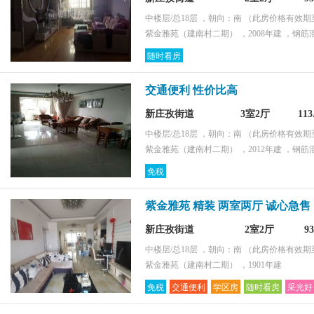
中楼层/总18层 ，朝向：南
（此房价格有效期至2
紫金雅苑（建南村二期） ，2008年建 ，钢筋
随时看房
交通便利 性价比高
新庄孜街道
3室2厅
11
中楼层/总18层 ，朝向：南
（此房价格有效期至2
紫金雅苑（建南村二期） ，2012年建 ，钢筋
免税
紫金雅苑 精装 两室两厅 诚心急售
新庄孜街道
2室2厅
9
中楼层/总18层 ，朝向：南
（此房价格有效期至2
紫金雅苑（建南村二期） ，1901年建
免税
交通便利
学区房
随时看房
采光好