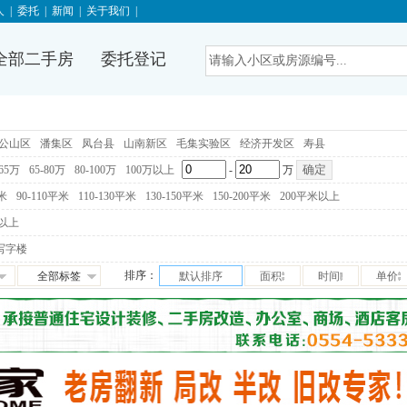
人
|
委托
|
新闻
|
关于我们
|
全部二手房
委托登记
公山区
潘集区
凤台县
山南新区
毛集实验区
经济开发区
寿县
-65万
65-80万
80-100万
100万以上
-
万
平米
90-110平米
110-130平米
130-150平米
150-200平米
200平米以上
以上
写字楼
排序：
全部标签
默认排序
面积
时间
单价
免税
满五唯一
交通便利
学区房
满两年
随时看房
独家房源