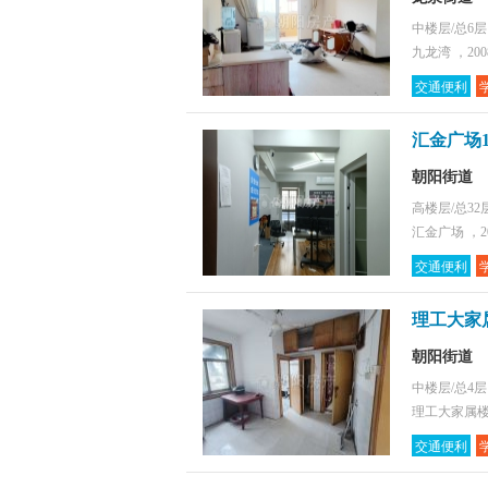
中楼层/总6
九龙湾 ，20
交通便利
汇金广场
朝阳街道
高楼层/总32
汇金广场 ，2
交通便利
理工大家属
朝阳街道
中楼层/总4
理工大家属楼(
交通便利