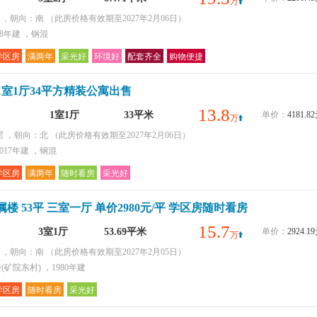
万
层 ，朝向：南
（此房价格有效期至2027年2月06日）
08年建 ，钢混
学区房
满两年
采光好
环境好
配套齐全
购物便捷
1室1厅34平方精装公寓出售
13.8
1室1厅
33平米
单价：
4181.
万
层 ，朝向：北
（此房价格有效期至2027年2月06日）
017年建 ，钢混
学区房
满两年
随时看房
采光好
楼 53平 三室一厅 单价2980元/平 学区房随时看房
15.7
3室1厅
53.69平米
单价：
2924.
万
层 ，朝向：南
（此房价格有效期至2027年2月05日）
矿院东村) ，1980年建
学区房
随时看房
采光好