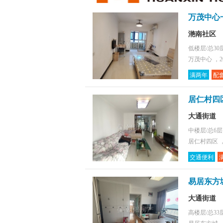
万茂中心
滟南社区
低楼层/总30
万茂中心 ，2
满两年
配
居仁村四
大通街道
中楼层/总6
居仁村四区 ，
交通便利
易居东方城
大通街道
高楼层/总33