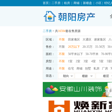
首页
|
二手房
|
租房
|
商铺
|
新楼盘
|
小区
|
经纪
二手房
> 共
16594
套在售房源
区域：
不限
田家庵区
大通区
谢家集区
八
售价：
不限
20万以下
20-35万
35-50万
50
面积：
不限
50平米以下
50-70平米
70-90
房型：
不限
1室
2室
3室
4室
5室
5室
用途：
不限
住宅
商铺
别墅
私房
厂房
筛选：
朝向
楼龄
楼层
朝东
0-5年
高层
朝西
5-10年
中层
朝南
10-15年
低层
朝北
15-20年
地下室