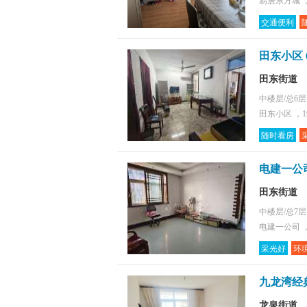
易居东方城 ，
交通便利
田东小区 
田东街道
中楼层/总6
田东小区 ，1
随时看房
电建一公司
田东街道
中楼层/总7
电建一公司 ，
采光好
环
九龙湾经
龙泉街道