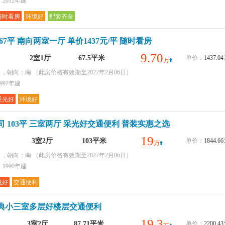
2012年建
随时看房
环境好
配套齐全
67平 南向两室一厅 单价1437元/平 随时看房
9.70
2室1厅
67.5平米
单价：
1437.
万
层 ，朝向：南
（此房价格有效期至2027年2月06日）
997年建
采光好
环境好
 103平 三室两厅 采光好交通便利 普装实惠之选
19
3室2厅
103平米
单价：
1844.
万
层 ，朝向：南
（此房价格有效期至2027年2月06日）
1990年建
境好
交通便利
典小三室多层好楼层交通便利
19.3
3室2厅
87.71平米
单价：
2200.