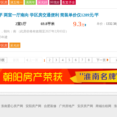
学区房
满五唯一
满两年
采光好
环境好
配套齐全
平 两室一厅南向 学区房交通便利 简装单价仅1289元/平
9.3
2室1厅
69.8平米
单价：
1332.
万
层 ，朝向：南
（此房价格有效期至2027年2月03日）
95年建
学区房
采光好
83页
首页
上一页
2
3
4
5
6
7
8
下一页
1
淮南爱心房产网
安阳房产网
合肥装修
广州房地产
安庆房产网
商铺出租网
淮