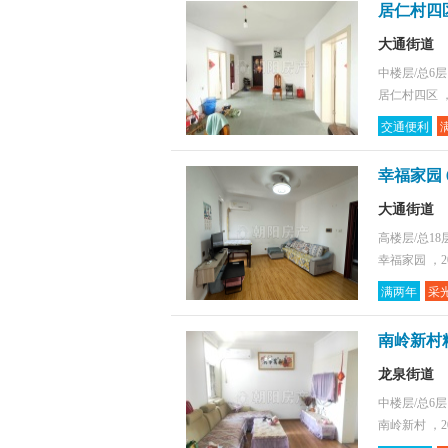
居仁村四
大通街道
中楼层/总6
居仁村四区 ，
交通便利
幸福家园 
大通街道
高楼层/总18
幸福家园 ，2
满两年
采
南岭新村
龙泉街道
中楼层/总6
南岭新村 ，2