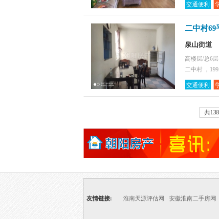
交通便利
二中村69
泉山街道
高楼层/总6
二中村 ，19
交通便利
共13
友情链接:
淮南天源评估网
安徽淮南二手房网