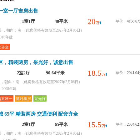
环境好
一室一厅吉房出售
采光好
配套齐全
20
1室1厅
48平米
单价：
4166.
万
购物便捷
层 ，朝向：南
（此房价格有效期至2027年2月06日）
016年建
套齐全
区，精装两房，采光好，诚意出售
18.5
2室2厅
90.64平米
单价：
2041.
万
层 ，朝向：南
（此房价格有效期至2027年2月06日）
2008年建
满五唯一
随时看房
采光好
 65平 精装两房 交通便利 配套齐全
15.5
2室1厅
65平米
单价：
2384.
万
层 ，朝向：南
（此房价格有效期至2027年2月06日）