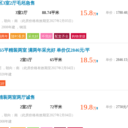
区3室2厅毛坯急售
15.8
3室2厅
88.74平米
单价：
1780.
万
层 ，朝向：南
（此房价格有效期至2027年2月05日）
2008年建 ，钢混
满两年
随时看房
采光好
环境好
配套齐全
购物便捷
65平精装两室 满两年采光好 单价仅2846元/平
18.5
2室1厅
65平米
单价：
2846.
万
层 ，朝向：南
（此房价格有效期至2027年2月04日）
020年建
光好
精装两室两厅诚售
19.8
2室2厅
72平米
单价：
2750元
万
层 ，朝向：南
（此房价格有效期至2027年2月04日）
008年建