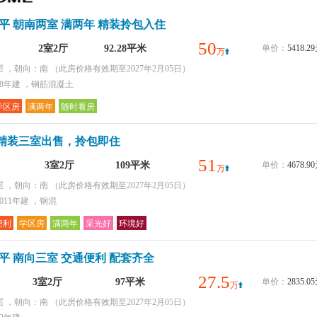
环境好
2平 朝南两室 满两年 精装拎包入住
采光好
配套齐全
50
2室2厅
92.28平米
单价：
5418.
万
购物便捷
层 ，朝向：南
（此房价格有效期至2027年2月05日）
18年建 ，钢筋混凝土
学区房
满两年
随时看房
精装三室出售，拎包即住
51
3室2厅
109平米
单价：
4678.
万
层 ，朝向：南
（此房价格有效期至2027年2月05日）
011年建 ，钢混
便利
学区房
满两年
采光好
环境好
7平 南向三室 交通便利 配套齐全
27.5
3室2厅
97平米
单价：
2835.
万
层 ，朝向：南
（此房价格有效期至2027年2月05日）