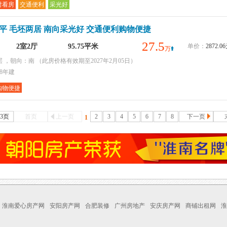
时看房
交通便利
采光好
5平 毛坯两居 南向采光好 交通便利购物便捷
27.5
2室2厅
95.75平米
单价：
2872.
万
层 ，朝向：南
（此房价格有效期至2027年2月05日）
18年建
购物便捷
43页
首页
上一页
2
3
4
5
6
7
8
下一页
1
淮南爱心房产网
安阳房产网
合肥装修
广州房地产
安庆房产网
商铺出租网
淮