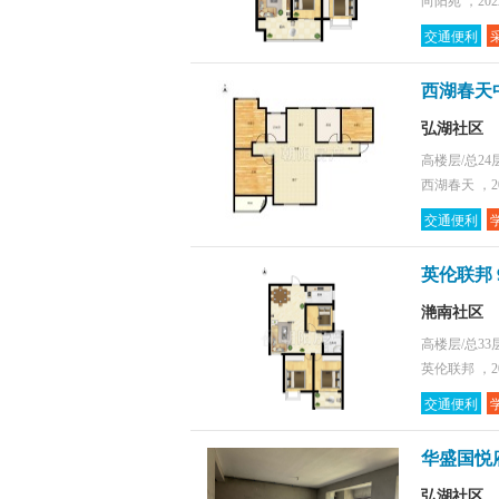
向阳苑 ，20
交通便利
西湖春天
弘湖社区
高楼层/总24
西湖春天 ，2
交通便利
英伦联邦 
滟南社区
高楼层/总33
英伦联邦 ，2
交通便利
华盛国悦府
弘湖社区