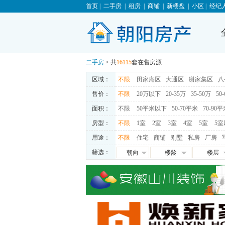
首页
|
二手房
|
租房
|
商铺
|
新楼盘
|
小区
|
经纪
二手房
> 共
16115
套在售房源
区域：
不限
田家庵区
大通区
谢家集区
八
售价：
不限
20万以下
20-35万
35-50万
50
面积：
不限
50平米以下
50-70平米
70-90
房型：
不限
1室
2室
3室
4室
5室
5室
用途：
不限
住宅
商铺
别墅
私房
厂房
筛选：
朝向
楼龄
楼层
朝东
0-5年
高层
朝西
5-10年
中层
朝南
10-15年
低层
朝北
15-20年
地下室