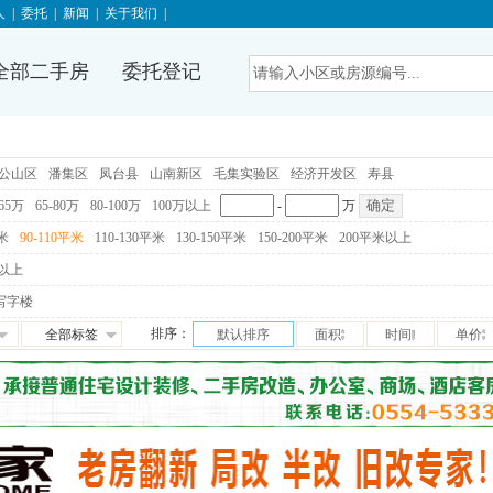
人
|
委托
|
新闻
|
关于我们
|
全部二手房
委托登记
公山区
潘集区
凤台县
山南新区
毛集实验区
经济开发区
寿县
-65万
65-80万
80-100万
100万以上
-
万
平米
90-110平米
110-130平米
130-150平米
150-200平米
200平米以上
以上
写字楼
排序：
全部标签
默认排序
面积
时间
单价
免税
满五唯一
交通便利
学区房
满两年
随时看房
独家房源