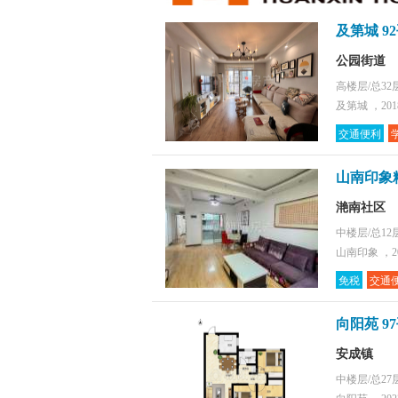
及第城 9
公园街道
高楼层/总32
及第城 ，20
交通便利
山南印象
滟南社区
中楼层/总12
山南印象 ，2
免税
交通
向阳苑 9
安成镇
中楼层/总27