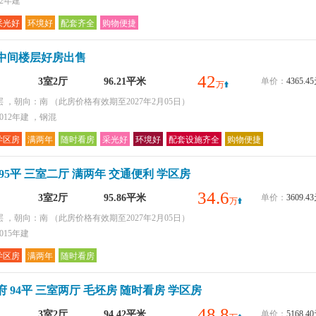
22年建
采光好
环境好
配套齐全
购物便捷
中间楼层好房出售
42
3室2厅
96.21平米
单价：
4365.
万
层 ，朝向：南
（此房价格有效期至2027年2月05日）
012年建 ，钢混
学区房
满两年
随时看房
采光好
环境好
配套设施齐全
购物便捷
95平 三室二厅 满两年 交通便利 学区房
34.6
3室2厅
95.86平米
单价：
3609.
万
层 ，朝向：南
（此房价格有效期至2027年2月05日）
015年建
学区房
满两年
随时看房
 94平 三室两厅 毛坯房 随时看房 学区房
48.8
3室2厅
94.42平米
单价：
5168.