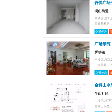
吾悦广场
洞山街道
高楼层/总33
四宜新雅居 ，
交通便利
广场景苑 
舜耕镇
中楼层/总22
广场景苑 ，2
交通便利
金科山水墅
半山社区
中楼层/总7
金科山水墅 ，