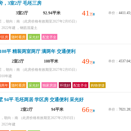
旁，3室2厅 毛坯三房
41
3室2厅
92.94平米
单价：
4411.
万
层 ，朝向：南
（此房价格有效期至2027年2月05日）
2022年建 ，钢筋混凝土
学区房
随时看房
采光好
配套齐全
108平 精装两室两厅 满两年 交通便利
49
2室2厅
108平米
单价：
4537.
万
层 ，朝向：南
（此房价格有效期至2027年2月05日）
010年建
满两年
随时看房
采光好
独家房源
环境好
配套齐全
购物便捷
 94平 毛坯两居 学区房 交通便利 采光好
66
2室2厅
94平米
单价：
7021.
万
层 ，朝向：南
（此房价格有效期至2027年2月05日）
2023年建