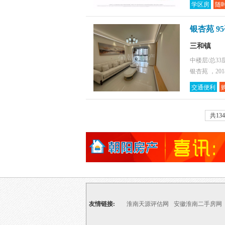
学区房
随
银杏苑 9
三和镇
中楼层/总33
银杏苑 ，20
交通便利
共13
友情链接:
淮南天源评估网
安徽淮南二手房网