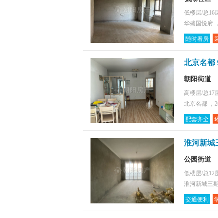
低楼层/总16
华盛国悦府 ，
随时看房
北京名都 
朝阳街道
高楼层/总17
北京名都 ，2
配套齐全
淮河新城三
公园街道
低楼层/总12
淮河新城三期 
交通便利