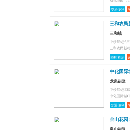
晟地绿园 ，2
交通便利
三和农民新
三和镇
中楼层/总6
三和农民新村(
随时看房
中化国际
龙泉街道
中楼层/总25
中化国际城C区
交通便利
金山花园 
泉山街道