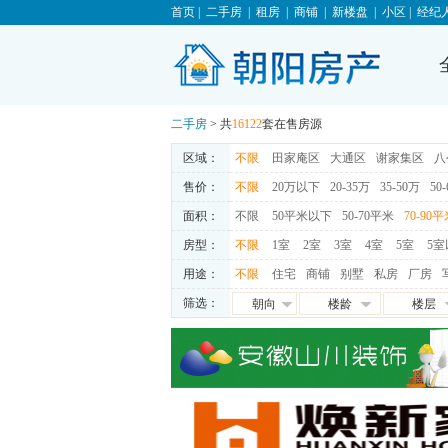
首页
|
二手房
|
租房
|
商铺
|
新楼盘
|
小区
|
经纪
二手房
> 共
16122
套在售房源
区域：
不限
田家庵区
大通区
谢家集区
八
售价：
不限
20万以下
20-35万
35-50万
50
面积：
不限
50平米以下
50-70平米
70-90
房型：
不限
1室
2室
3室
4室
5室
5室
用途：
不限
住宅
商铺
别墅
私房
厂房
筛选：
朝向
楼龄
楼层
朝东
0-5年
高层
朝西
5-10年
中层
朝南
10-15年
低层
朝北
15-20年
地下室