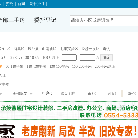
人
|
委托
|
新闻
|
关于我们
|
全部二手房
委托登记
公山区
潘集区
凤台县
山南新区
毛集实验区
经济开发区
寿县
-65万
65-80万
80-100万
100万以上
-
万
平米
90-110平米
110-130平米
130-150平米
150-200平米
200平米以上
以上
写字楼
排序：
全部标签
默认排序
面积
时间
单价
免税
满五唯一
交通便利
学区房
满两年
随时看房
独家房源