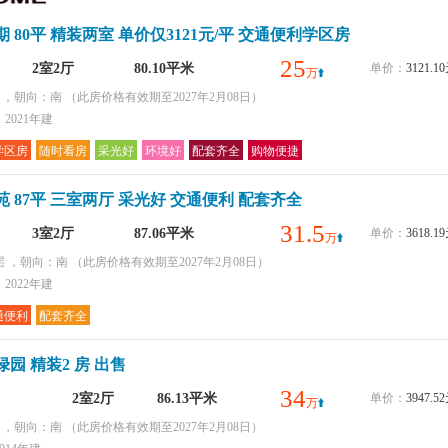
环境好
 80平 精装两室 单价仅3121元/平 交通便利学区房
采光好
配套齐全
25
2室2厅
80.10平米
单价：
3121.
万
购物便捷
层 ，朝向：南
（此房价格有效期至2027年2月08日）
2021年建
学区房
随时看房
采光好
环境好
配套齐全
购物便捷
 87平 三室两厅 采光好 交通便利 配套齐全
31.5
3室2厅
87.06平米
单价：
3618.
万
层 ，朝向：南
（此房价格有效期至2027年2月08日）
2022年建
通便利
配套齐全
园 精装2 房 出售
34
2室2厅
86.13平米
单价：
3947.
万
层 ，朝向：南
（此房价格有效期至2027年2月08日）