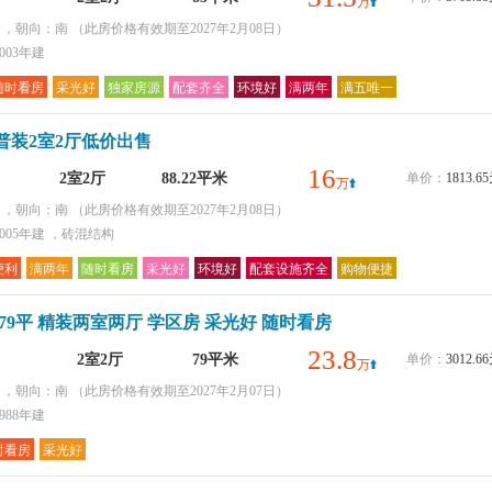
万
层 ，朝向：南
（此房价格有效期至2027年2月08日）
003年建
随时看房
采光好
独家房源
配套齐全
环境好
满两年
满五唯一
普装2室2厅低价出售
16
2室2厅
88.22平米
单价：
1813.
万
层 ，朝向：南
（此房价格有效期至2027年2月08日）
005年建 ，砖混结构
便利
满两年
随时看房
采光好
环境好
配套设施齐全
购物便捷
79平 精装两室两厅 学区房 采光好 随时看房
23.8
2室2厅
79平米
单价：
3012.
万
层 ，朝向：南
（此房价格有效期至2027年2月07日）
988年建
时看房
采光好