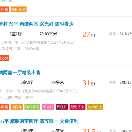
014年建
学区房
随时看房
村 79平 精装两室 采光好 随时看房
27
2室2厅
79.03平米
单价：
3416.
万
层 ，朝向：南
（此房价格有效期至2027年2月08日）
香樟苑)二期 ，2017年建
采光好
城两室一厅精装出售
31
2室2厅
89平米
单价：
3483.
万
层 ，朝向：南
（此房价格有效期至2027年2月08日）
 ，2017年建 ，钢混
学区房
满两年
随时看房
采光好
环境好
配套齐全
购物便捷
85平 精装两室两厅 满五唯一 交通便利
31.5
2室2厅
85平米
单价：
3705.