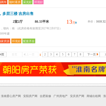
满两年
随时看房
采光好
环境好
，多层三楼 吉房出售
13
2室2厅
80.33平米
单价：
1618.
万
层 ，朝向：南
（此房价格有效期至2027年2月07日）
009年建
独家房源
环境好
配套齐全
44页
首页
上一页
2
3
4
5
6
7
8
下一页
1
淮南爱心房产网
安阳房产网
合肥装修
广州房地产
安庆房产网
商铺出租网
淮