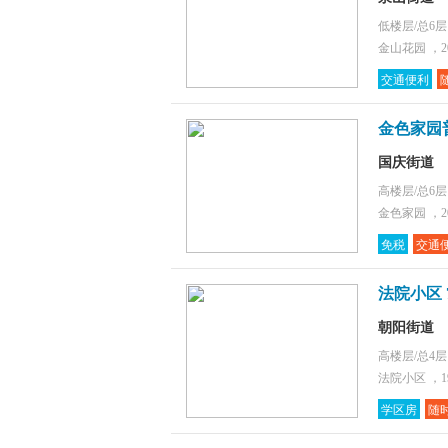
低楼层/总6
金山花园 ，2
交通便利
金色家园
国庆街道
高楼层/总6
金色家园 ，2
免税
交通
法院小区 
朝阳街道
高楼层/总4
法院小区 ，1
学区房
随