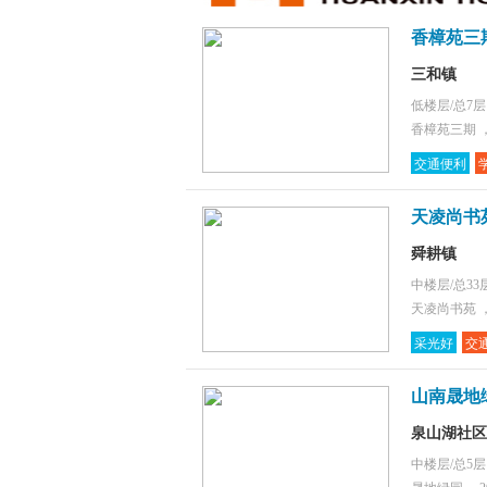
香樟苑三期
三和镇
低楼层/总7
香樟苑三期 ，
交通便利
天凌尚书苑
舜耕镇
中楼层/总33
天凌尚书苑 ，
采光好
交
山南晟地绿
泉山湖社区
中楼层/总5