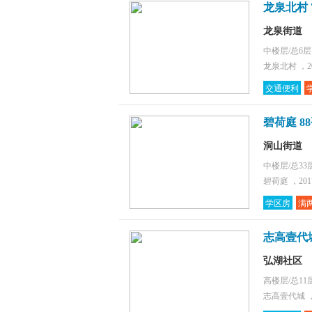
龙泉北村 
龙泉街道
中楼层/总6
龙泉北村 ，2
交通便利
碧荷庭 8
洞山街道
中楼层/总33
碧荷庭 ，20
学区房
满
志高壹代城
弘湖社区
高楼层/总11
志高壹代城 ，