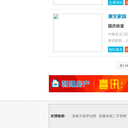
交通便利
康安家园
国庆街道
中楼层/总7
康安家园 ，2
随时看房
共13
友情链接:
淮南天源评估网
安徽淮南二手房网