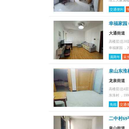
理工大家属楼(
交通便利
幸福家园 
大通街道
高楼层/总18
幸福家园 ，2
满两年
采
泉山东淮
龙泉街道
高楼层/总4
东淮村 ，19
免税
交通
二中村69
泉山街道