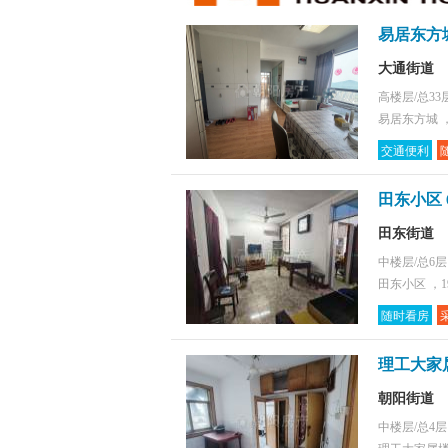
易居东方城
大通街道
高楼层/总33
易居东方城 ，
交通便利
田东小区 
田东街道
中楼层/总6
田东小区 ，1
随时看房
理工大家属
朝阳街道
中楼层/总4