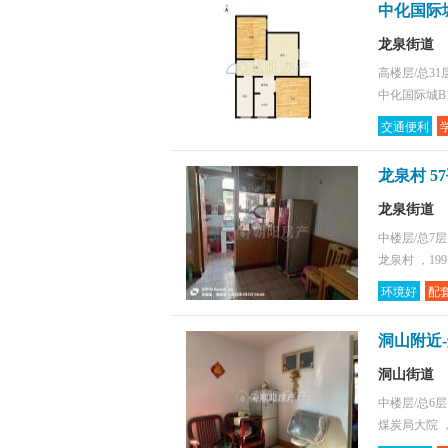
中化国际城
龙泉街道
高楼层/总31
中化国际城B1
交通便利
龙泉村 5
龙泉街道
中楼层/总7
龙泉村 ，19
环境好
配
洞山附近
洞山街道
中楼层/总6
煤炭局大院 ，