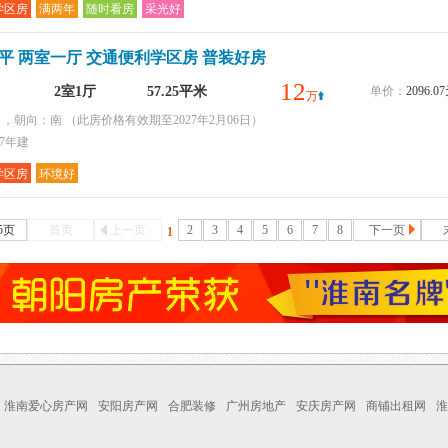
学区房
满两年
随时看房
采光好
7平 两室一厅 交通便利学区房 普装好房
12
2室1厅
57.25平米
单价：
2096.
万
层 ，朝向：南
（此房价格有效期至2027年2月06日）
97年建
学区房
环境好
5页
首页
上一页
2
3
4
5
6
7
8
下一页
1
淮南爱心房产网
安阳房产网
合肥装修
广州房地产
安庆房产网
商铺出租网
淮