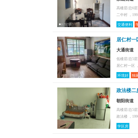
高楼层/总6
二中村 ，19
交通便利
居仁村一区
大通街道
低楼层/总5
居仁村一区 ，
环境好
独
政法楼二
朝阳街道
高楼层/总5
政法楼 ，19
学区房