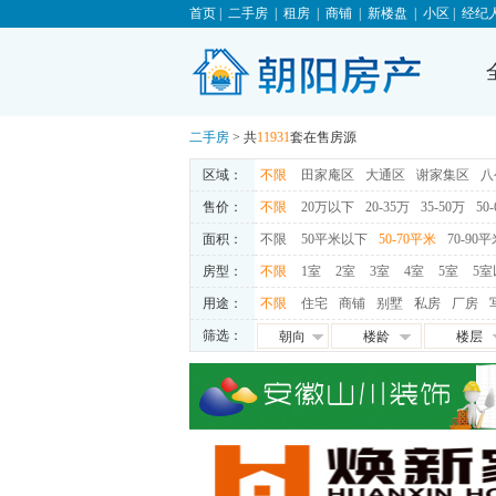
首页
|
二手房
|
租房
|
商铺
|
新楼盘
|
小区
|
经纪
二手房
> 共
11931
套在售房源
区域：
不限
田家庵区
大通区
谢家集区
八
售价：
不限
20万以下
20-35万
35-50万
50
面积：
不限
50平米以下
50-70平米
70-90
房型：
不限
1室
2室
3室
4室
5室
5室
用途：
不限
住宅
商铺
别墅
私房
厂房
筛选：
朝向
楼龄
楼层
朝东
0-5年
高层
朝西
5-10年
中层
朝南
10-15年
低层
朝北
15-20年
地下室