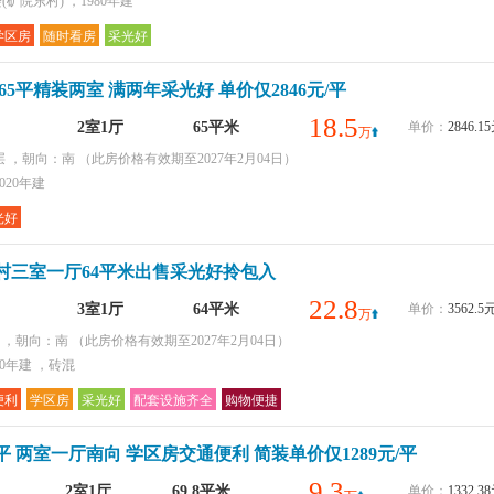
矿院东村) ，1980年建
学区房
随时看房
采光好
65平精装两室 满两年采光好 单价仅2846元/平
18.5
2室1厅
65平米
单价：
2846.
万
层 ，朝向：南
（此房价格有效期至2027年2月04日）
020年建
光好
村三室一厅64平米出售采光好拎包入
22.8
3室1厅
64平米
单价：
3562.
万
层 ，朝向：南
（此房价格有效期至2027年2月04日）
90年建 ，砖混
便利
学区房
采光好
配套设施齐全
购物便捷
平 两室一厅南向 学区房交通便利 简装单价仅1289元/平
9.3
2室1厅
69.8平米
单价：
1332.