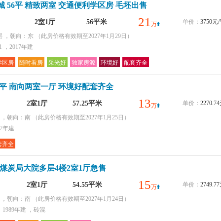
 56平 精致两室 交通便利学区房 毛坯出售
21
2室1厅
56平米
单价：
3750元
万
层 ，朝向：东
（此房价格有效期至2027年1月29日）
 ，2017年建
学区房
随时看房
采光好
独家房源
环境好
配套齐全
7平 南向两室一厅 环境好配套齐全
13
2室1厅
57.25平米
单价：
2270.
万
层 ，朝向：南
（此房价格有效期至2027年1月25日）
97年建
套齐全
-煤炭局大院多层4楼2室1厅急售
15
2室1厅
54.55平米
单价：
2749.
万
层 ，朝向：南
（此房价格有效期至2027年1月24日）
1989年建 ，砖混