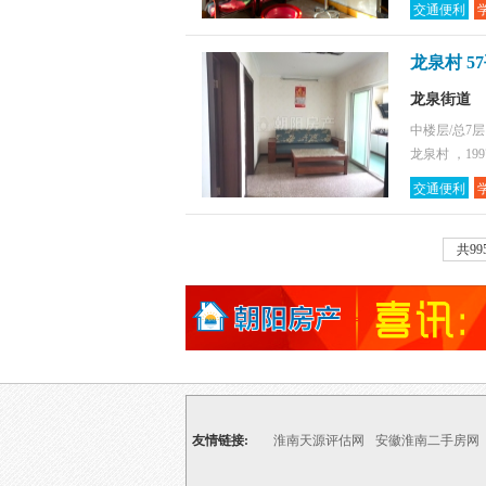
交通便利
龙泉村 5
龙泉街道
中楼层/总7
龙泉村 ，19
交通便利
共99
友情链接:
淮南天源评估网
安徽淮南二手房网