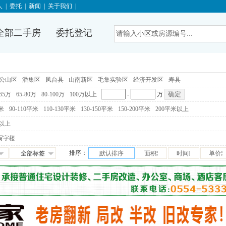
人
|
委托
|
新闻
|
关于我们
|
全部二手房
委托登记
公山区
潘集区
凤台县
山南新区
毛集实验区
经济开发区
寿县
-65万
65-80万
80-100万
100万以上
-
万
平米
90-110平米
110-130平米
130-150平米
150-200平米
200平米以上
以上
写字楼
排序：
全部标签
默认排序
面积
时间
单价
免税
满五唯一
交通便利
学区房
满两年
随时看房
独家房源