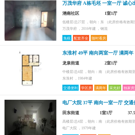
万茂华府 A栋毛坯 一室一厅 诚心
滟南社区
1室1厅
低楼层/总27层 ，朝向：东
（此房价格有效期至2
万茂华府 ，2016年建 ，钢混
免税
配套齐全
随时看房
东淮村 49平 南向两室一厅 满两
龙泉街道
2室1厅
中楼层/总4层 ，朝向：南
（此房价格有效期至2
东淮村 ，1984年建
交通便利
学区房
满两年
采光好
独家房
电厂大院 37平 南向一室一厅 交
田东街道
1室1厅
37
高楼层/总4层 ，朝向：南
（此房价格有效期至2
电厂大院 ，1979年建