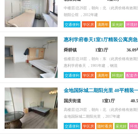
中楼层/总29层 ，朝向：北
（此房价格有效期至2
朝阳公馆 ，2012年建
交通便利
学区房
满两年
采光好
环境好
惠利学府春天1室1厅精装公寓房急
舜耕镇
1室1厅
36.0
低楼层/总18层 ，朝向：东
（此房价格有效期至2
惠利学府春天 ，1901年建 ，钢混
交通便利
学区房
满两年
环境好
配套齐
金地国际城二期阳光里 40平精装
国庆街道
1室1厅
40
高楼层/总29层 ，朝向：北
（此房价格有效期至2
金地国际城二期阳光里 ，2017年建
交通便利
学区房
随时看房
采光好
环境