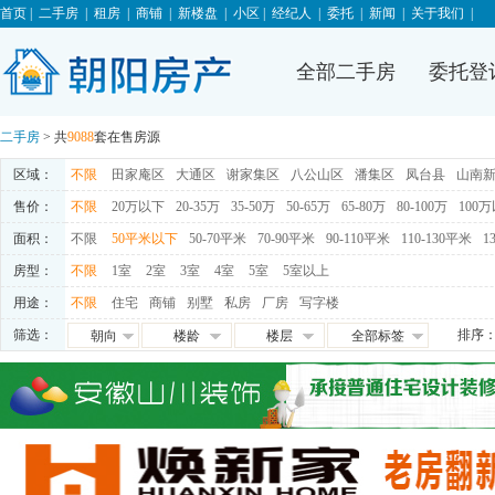
首页
|
二手房
|
租房
|
商铺
|
新楼盘
|
小区
|
经纪人
|
委托
|
新闻
|
关于我们
|
全部二手房
委托登
二手房
> 共
9088
套在售房源
区域：
不限
田家庵区
大通区
谢家集区
八公山区
潘集区
凤台县
山南
售价：
不限
20万以下
20-35万
35-50万
50-65万
65-80万
80-100万
100
面积：
不限
50平米以下
50-70平米
70-90平米
90-110平米
110-130平米
1
房型：
不限
1室
2室
3室
4室
5室
5室以上
用途：
不限
住宅
商铺
别墅
私房
厂房
写字楼
筛选：
排序
朝向
楼龄
楼层
全部标签
朝东
0-5年
高层
免税
朝西
5-10年
中层
满五唯一
朝南
10-15年
低层
交通便利
朝北
15-20年
地下室
学区房
满两年
随时看房
独家房源