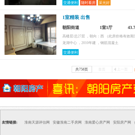
交通便利
随时看房
采光好
1室精装 出售
朝阳街道
1室1厅
43
高楼层/总27层 ，朝向：西
（此房价格有效期至2
龙湖中心 ，2010年建 ，钢筋混凝土
交通便利
共758页
首页
上一页
友情链接:
淮南天源评估网
安徽淮南二手房网
淮南爱心房产网
安阳房产网