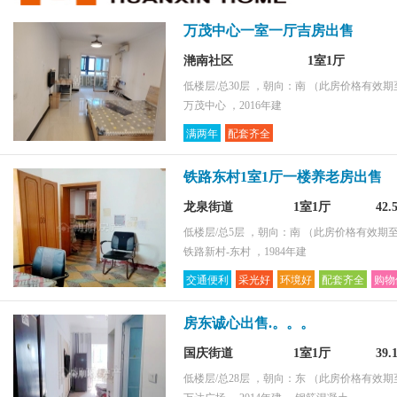
环境好
万茂中心一室一厅吉房出售
采光好
配套齐全
滟南社区
1室1厅
购物便捷
低楼层/总30层 ，朝向：南
（此房价格有效期至2
万茂中心 ，2016年建
满两年
配套齐全
铁路东村1室1厅一楼养老房出售
龙泉街道
1室1厅
42
低楼层/总5层 ，朝向：南
（此房价格有效期至2
铁路新村-东村 ，1984年建
交通便利
采光好
环境好
配套齐全
购物
房东诚心出售.。。。
国庆街道
1室1厅
39
低楼层/总28层 ，朝向：东
（此房价格有效期至2