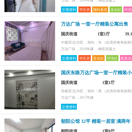
万达广场 ，2014年建 ，钢筋混凝土
交通便利
学区房
随时看房
采光好
环境
万达广场 一室一厅精装公寓出售
国庆街道
1室1厅
39
中楼层/总28层 ，朝向：东
（此房价格有效期至2
万达广场 ，2018年建 ，钢筋混凝土
交通便利
学区房
采光好
环境好
配套设
国庆东路万达广场一室一厅精装小
国庆街道
1室1厅
高楼层/总28层 ，朝向：西
（此房价格有效期至2
万达广场 ，2017年建
交通便利
朝阳公馆 32平 精装一居室 满两年
朝阳街道
1室0厅