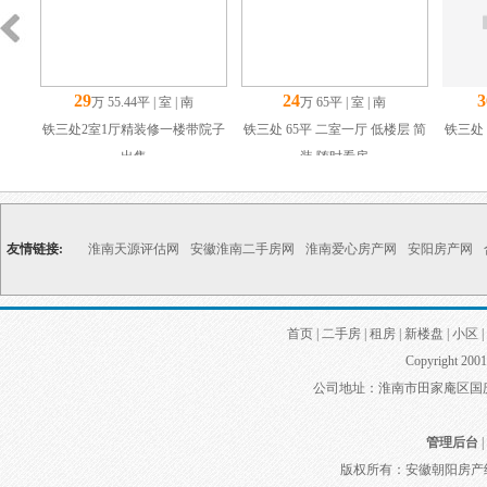
29
24
3
万 55.44平 | 室 | 南
万 65平 | 室 | 南
铁三处2室1厅精装修一楼带院子
铁三处 65平 二室一厅 低楼层 简
铁三处 
出售
装 随时看房
友情链接:
淮南天源评估网
安徽淮南二手房网
淮南爱心房产网
安阳房产网
首页
|
二手房
|
租房
|
新楼盘
|
小区
|
Copyright 2001
公司地址：淮南市田家庵区国庆中路
管理后台
|
版权所有：安徽朝阳房产