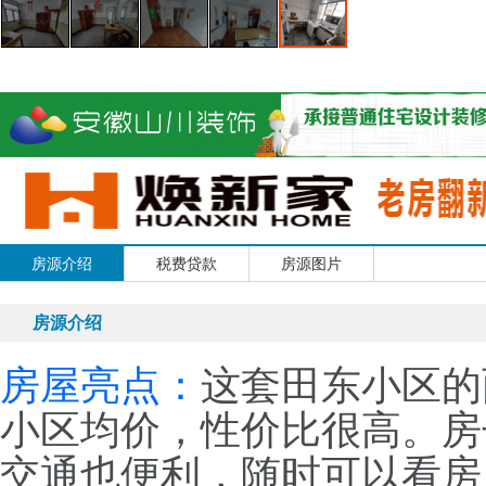
房源介绍
税费贷款
房源图片
房源介绍
房屋亮点：
这套田东小区的
小区均价，性价比很高。房
交通也便利，随时可以看房