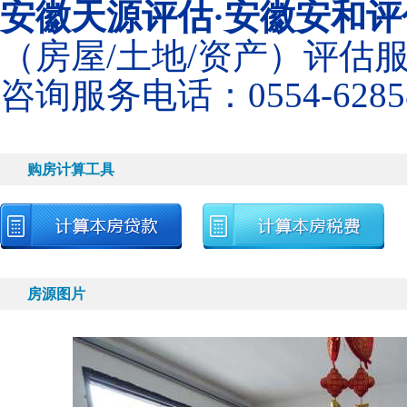
安徽天源评估·安徽安和评
（房屋/土地/资产）评估
咨询服务电话：0554-6285
购房计算工具
房源图片