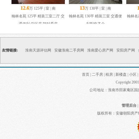
12.6
13
万 125平 | 室 | 南
万 130平 | 室 | 南
翰林名苑 125平 精装三室二厅 交
翰林名苑 130平 精装三室 交通便
翰林名
通便利 学区房 随时看房
利配套齐全
友情链接:
淮南天源评估网
安徽淮南二手房网
淮南爱心房产网
安阳房产网
首页
|
二手房
|
租房
|
新楼盘
|
小区
|
Copyright 2001
公司地址：淮南市田家庵区国庆中路
管理后台
|
版权所有：安徽朝阳房产