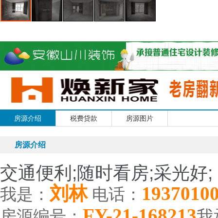
房源介绍
税费贷款
房源图片
房源介绍
交通便利;随时看房;采光好;
刘林
1937010
我是：
电话：
FY-21-168213
房源编号：
我