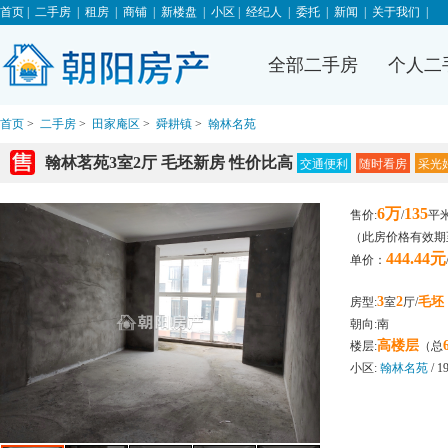
首页
|
二手房
|
租房
|
商铺
|
新楼盘
|
小区
|
经纪人
|
委托
|
新闻
|
关于我们
|
全部二手房
个人二
首页
>
二手房
>
田家庵区
>
舜耕镇
>
翰林名苑
翰林茗苑3室2厅 毛坯新房 性价比高
交通便利
随时看房
采光
6万
135
售价:
/
平
（此房价格有效期至2
444.44元
单价：
3
2
毛坯
房型:
室
厅/
朝向:南
高楼层
楼层:
（总
小区:
翰林名苑
/ 