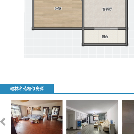
翰林名苑相似房源