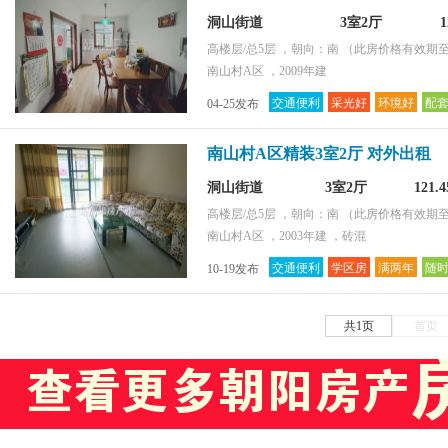
洞山街道
3室2厅
高楼层/总5层 ，朝向：南
（此房价格有效期至2
南山村A区 ，2009年建
交通便利
采光好
环境好
配
04-25发布
南山村A区精装3室2厅 对外出租
洞山街道
3室2厅
121.
高楼层/总5层 ，朝向：南
（此房价格有效期至2
南山村A区 ，2003年建 ，砖混
交通便利
学区房
满两年
随
10-19发布
共1页
首页