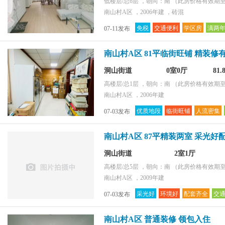
低楼层/总6层 ，朝向：南
（此房价格有效期至2
南山村A区 ，2006年建 ，砖混
免税
交通便利
学区房
满两
07-11发布
南山村A区 81平临街旺铺 精装修
洞山街道
0室0厅
81
高楼层/总1层 ，朝向：南
（此房价格有效期至2
南山村A区 ，2006年建
优质地段
临街旺铺
人流密集
07-03发布
南山村A区 87平精装两室 采光好配
洞山街道
2室1厅
高楼层/总5层 ，朝向：南
（此房价格有效期至2
南山村A区 ，2009年建
采光好
环境好
配套齐全
交
07-03发布
南山村A区 普通装修 领包入住