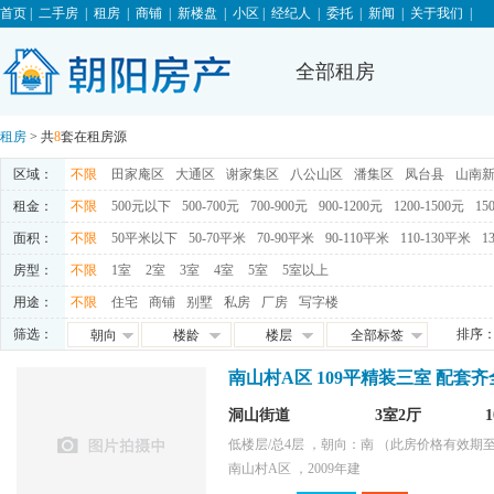
首页
|
二手房
|
租房
|
商铺
|
新楼盘
|
小区
|
经纪人
|
委托
|
新闻
|
关于我们
|
全部租房
租房
> 共
8
套在租房源
区域：
不限
田家庵区
大通区
谢家集区
八公山区
潘集区
凤台县
山南
租金：
不限
500元以下
500-700元
700-900元
900-1200元
1200-1500元
15
面积：
不限
50平米以下
50-70平米
70-90平米
90-110平米
110-130平米
1
房型：
不限
1室
2室
3室
4室
5室
5室以上
用途：
不限
住宅
商铺
别墅
私房
厂房
写字楼
筛选：
排序
朝向
楼龄
楼层
全部标签
朝东
0-5年
高层
免税
南山村A区 109平精装三室 配套齐全
朝西
5-10年
中层
满五唯一
朝南
10-15年
低层
交通便利
洞山街道
3室2厅
朝北
15-20年
地下室
学区房
低楼层/总4层 ，朝向：南
满两年
（此房价格有效期至2
随时看房
南山村A区 ，2009年建
独家房源