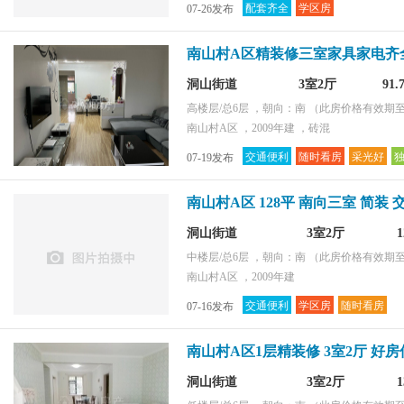
配套齐全
学区房
07-26发布
环境好
采光好
配套齐全
南山村A区精装修三室家具家电齐
购物便捷
洞山街道
3室2厅
91
高楼层/总6层 ，朝向：南
（此房价格有效期至2
南山村A区 ，2009年建 ，砖混
交通便利
随时看房
采光好
07-19发布
南山村A区 128平 南向三室 简装
洞山街道
3室2厅
中楼层/总6层 ，朝向：南
（此房价格有效期至2
南山村A区 ，2009年建
交通便利
学区房
随时看房
07-16发布
南山村A区1层精装修 3室2厅 好
洞山街道
3室2厅