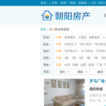
首页
|
二手房
|
租房
|
商铺
|
新楼盘
|
小区
|
经纪
租房
> 共
14
套在租房源
区域：
不限
田家庵区
大通区
谢家集区
八
租金：
不限
500元以下
500-700元
700-900
面积：
不限
50平米以下
50-70平米
70-90
房型：
不限
1室
2室
3室
4室
5室
5室
用途：
不限
住宅
商铺
别墅
私房
厂房
筛选：
朝向
楼龄
楼层
朝东
0-5年
高层
罗马广场 
朝西
5-10年
中层
朝南
10-15年
低层
国庆街道
朝北
15-20年
地下室
低楼层/总18
罗马广场 ，2