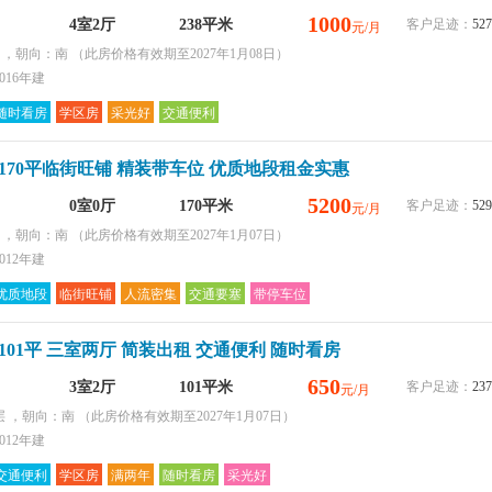
1000
4室2厅
238平米
客户足迹：
527
元/月
层 ，朝向：南
（此房价格有效期至2027年1月08日）
016年建
随时看房
学区房
采光好
交通便利
170平临街旺铺 精装带车位 优质地段租金实惠
5200
0室0厅
170平米
客户足迹：
529
元/月
层 ，朝向：南
（此房价格有效期至2027年1月07日）
012年建
优质地段
临街旺铺
人流密集
交通要塞
带停车位
101平 三室两厅 简装出租 交通便利 随时看房
650
3室2厅
101平米
客户足迹：
237
元/月
层 ，朝向：南
（此房价格有效期至2027年1月07日）
012年建
交通便利
学区房
满两年
随时看房
采光好