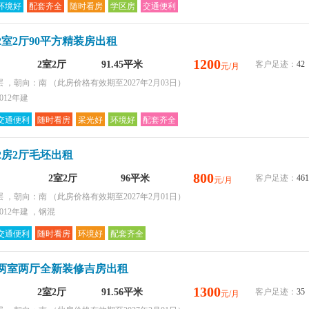
环境好
配套齐全
随时看房
学区房
交通便利
环境好
采光好
配套齐全
2室2厅90平方精装房出租
购物便捷
1200
2室2厅
91.45平米
客户足迹：
42
元/月
层 ，朝向：南
（此房价格有效期至2027年2月03日）
012年建
交通便利
随时看房
采光好
环境好
配套齐全
2房2厅毛坯出租
800
2室2厅
96平米
客户足迹：
461
元/月
层 ，朝向：南
（此房价格有效期至2027年2月01日）
012年建 ，钢混
交通便利
随时看房
环境好
配套齐全
两室两厅全新装修吉房出租
1300
2室2厅
91.56平米
客户足迹：
35
元/月