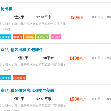
2房出租
850
2室2厅
97.84平米
客户足迹：
189
元/月
层 ，朝向：南
（此房价格有效期至2026年12月15日）
012年建
交通便利
学区房
满两年
随时看房
采光好
2室2厅精装出租 拎包即住
1400
2室2厅
90平米
客户足迹：
355
元/月
层 ，朝向：南
（此房价格有效期至2025年8月04日）
012年建
交通便利
随时看房
2室2厅精装修好房出租楼层美丽
1500
2室2厅
92.88平米
客户足迹：
308
元/月
层 ，朝向：南
（此房价格有效期至2025年7月20日）