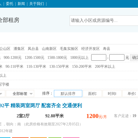
人
|
委托
|
新闻
|
关于我们
|
全部租房
公山区
潘集区
凤台县
山南新区
毛集实验区
经济开发区
寿县
元
900-1200元
1200-1500元
1500-1800元
1800元以上
-
元
平米
90-110平米
110-130平米
130-150平米
150-200平米
200平米以上
以上
写字楼
排序：
全部标签
默认排序
面积
时间
单价
免税
92平 精装两室两厅 配套齐全 交通便利
满五唯一
交通便利
1200
2室2厅
92.88平米
客户足迹：
19
元/月
学区房
层 ，朝向：南
满两年
（此房价格有效期至2027年2月05日）
随时看房
012年建
独家房源