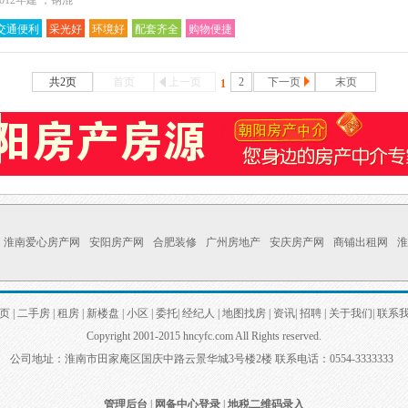
012年建 ，钢混
交通便利
采光好
环境好
配套齐全
购物便捷
共2页
首页
上一页
2
下一页
末页
1
淮南爱心房产网
安阳房产网
合肥装修
广州房地产
安庆房产网
商铺出租网
淮
页
|
二手房
|
租房
|
新楼盘
|
小区
|
委托
|
经纪人
|
地图找房
|
资讯
|
招聘
|
关于我们
|
联系
Copyright 2001-2015 hncyfc.com All Rights reserved.
公司地址：淮南市田家庵区国庆中路云景华城3号楼2楼 联系电话：0554-3333333
管理后台
|
网备中心登录
|
地税二维码录入