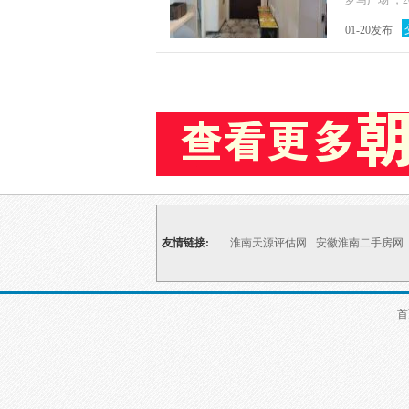
罗马广场 ，2
01-20发布
友情链接:
淮南天源评估网
安徽淮南二手房网
首