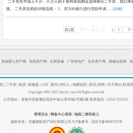
二手房在市场上不少，不少人由于各种原因都会选择购买二手房，我们来
项。 二手房交易的详细流程： 2、买方向银行进行贷款申请，...
[详细]
共2页
首页
上一页
2
下
1
淮南爱心房产网
安阳房产网
合肥装修
广州房地产
安庆房产网
商铺出租网
淮
页
|
二手房
|
租房
|
新楼盘
|
小区
|
委托
|
经纪人
|
地图找房
|
资讯
|
招聘
|
关于我们
|
联系
Copyright 2001-2015 hncyfc.com All Rights reserved.
公司地址：淮南市田家庵区国庆中路云景华城3号楼2楼 联系电话：0554-3333333
管理后台
|
网备中心登录
|
地税二维码录入
版权所有：安徽朝阳房产经纪有限公司
ICP备案号：皖ICP备08005763号