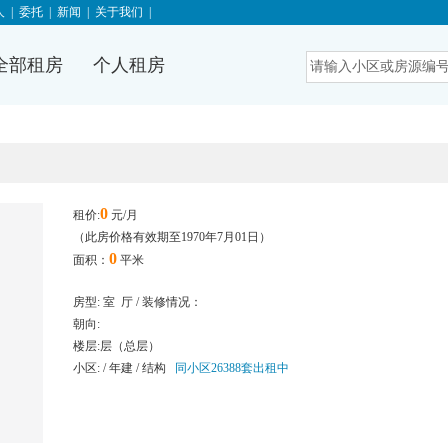
人
|
委托
|
新闻
|
关于我们
|
全部租房
个人租房
0
租价:
元/月
（此房价格有效期至1970年7月01日）
0
面积：
平米
房型:
室
厅 / 装修情况：
朝向:
楼层:层（总层）
小区:
/ 年建 / 结构
同小区26388套出租中