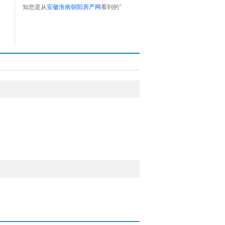
知您是从
安徽淮南朝阳房产网
看到的"