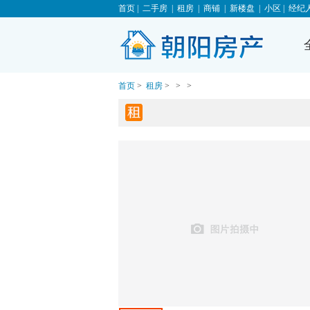
首页
|
二手房
|
租房
|
商铺
|
新楼盘
|
小区
|
经纪
首页
>
租房
>
>
>