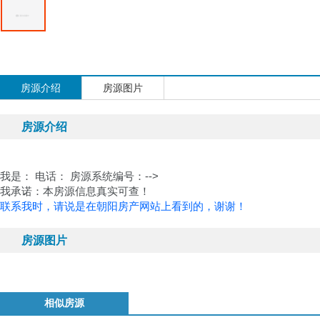
房源介绍
房源图片
房源介绍
我是：
电话：
房源系统编号：
-->
我承诺：本房源信息真实可查！
联系我时，请说是在朝阳房产网站上看到的，谢谢！
房源图片
相似房源