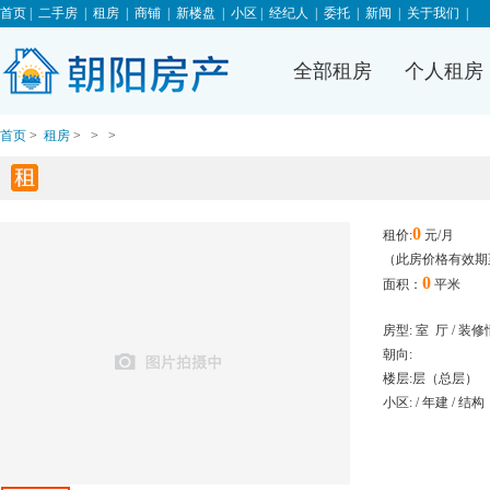
首页
|
二手房
|
租房
|
商铺
|
新楼盘
|
小区
|
经纪人
|
委托
|
新闻
|
关于我们
|
全部租房
个人租房
首页
>
租房
>
>
>
0
租价:
元/月
（此房价格有效期至
0
面积：
平米
房型:
室
厅 / 装
朝向:
楼层:层（总层）
小区:
/ 年建 / 结