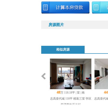
房源图片
相似房源
48
44
万 118.18平 | 室 | 南
志高壹代城 118平 精装三室 学区
志高壹代城
房满两年采光好