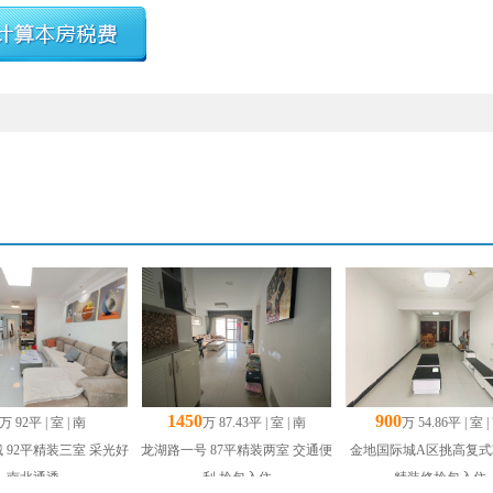
1450
900
万 92平 | 室 | 南
万 87.43平 | 室 | 南
万 54.86平 | 室 |
 92平精装三室 采光好
龙湖路一号 87平精装两室 交通便
金地国际城A区挑高复式
南北通透
利 拎包入住
精装修拎包入住