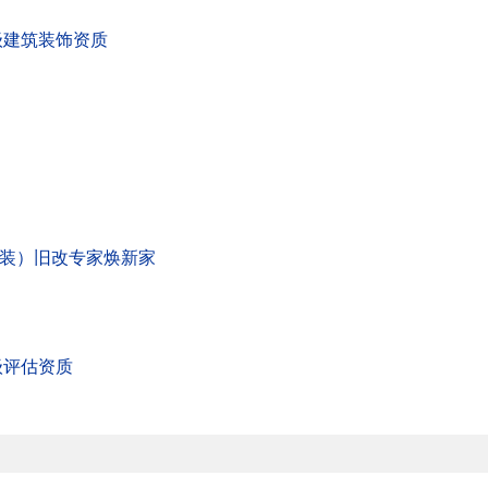
级建筑装饰资质
/半装）旧改专家焕新家
级评估资质