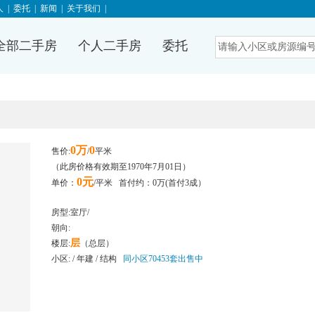
人
|
委托
|
新闻
|
关于我们
|
全部二手房
个人二手房
委托
0万
0
售价:
/
平米
（此房价格有效期至1970年7月01日）
0元
单价：
/平米 首付约：0万(首付3成）
房型:
室
厅/
朝向:
层
楼层:
（总
层）
小区:
/ 年建 / 结构
同小区70453套出售中