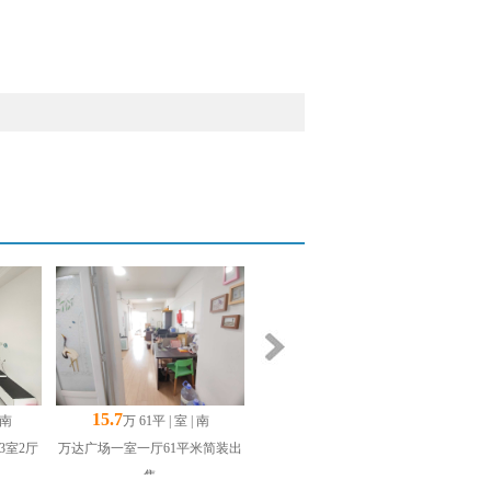
15.7
 南
万 61平 | 室 | 南
3室2厅
万达广场一室一厅61平米简装出
售