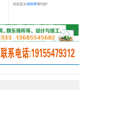
知您是从
朝阳网
看到的"